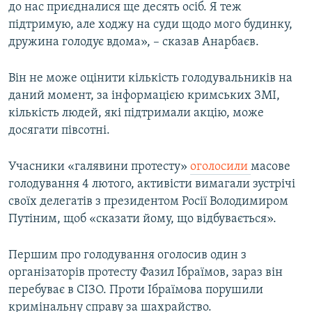
до нас приєдналися ще десять осіб. Я теж
підтримую, але ходжу на суди щодо мого будинку,
дружина голодує вдома», – сказав Анарбаєв.
Він не може оцінити кількість голодувальників на
даний момент, за інформацією кримських ЗМІ,
кількість людей, які підтримали акцію, може
досягати півсотні.
Учасники «галявини протесту»
оголосили
масове
голодування 4 лютого, активісти вимагали зустрічі
своїх делегатів з президентом Росії Володимиром
Путіним, щоб «сказати йому, що відбувається».
Першим про голодування оголосив один з
організаторів протесту Фазил Ібраїмов, зараз він
перебуває в СІЗО. Проти Ібраїмова порушили
кримінальну справу за шахрайство.