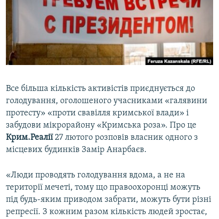
ВІДЕОУРОКИ «ELIFBE»
Русский
СВІДЧЕННЯ ОКУПАЦІЇ
Qırımtatar
УКРАЇНСЬКА ПРОБЛЕМА КРИМУ
ДОЛУЧАЙСЯ!
ІНФОГРАФІКА
Все більша кількість активістів приєднується до
голодування, оголошеного учасниками «галявини
Усі сайти RFE/RL
протесту» «проти свавілля кримської влади» і
забудови мікрорайону «Кримська роза». Про це
Крим.Реалії
27 лютого розповів власник одного з
місцевих будинків Замір Анарбаєв.
«Люди проводять голодування вдома, а не на
території мечеті, тому що правоохоронці можуть
під будь-яким приводом забрати, можуть бути різні
репресії. З кожним разом кількість людей зростає,