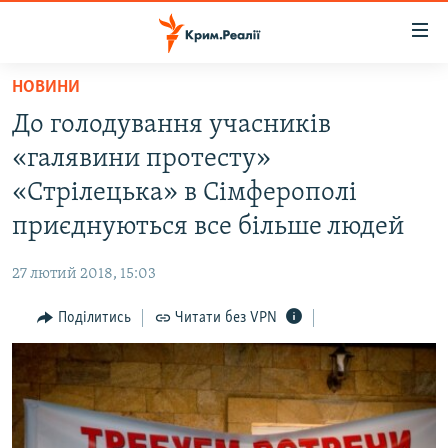
Доступність
посилання
Перейти
НОВИНИ
до
НОВИНИ
До голодування учасників
основного
ВОДА.КРИМ
матеріалу
«галявини протесту»
ВІДЕО ТА ФОТО
Перейти
«Стрілецька» в Сімферополі
до
ПОЛІТИКА
приєднуються все більше людей
основної
БЛОГИ
навігації
27 лютий 2018, 15:03
Перейти
ПОГЛЯД
до
Поділитись
Читати без VPN
ІНТЕРВ'Ю
пошуку
ВСЕ ЗА ДЕНЬ
СПЕЦПРОЕКТИ
ЯК ОБІЙТИ БЛОКУВАННЯ
ДЕПОРТАЦІЯ