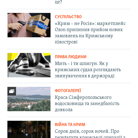
це?
СУСПІЛЬСТВО
«Крим – не Росія»: маркетплейс
Ozon припинив прийом нових
замовлень на Кримському
півострові
ПРАВА ЛЮДИНИ
Мить – і ти шпигун. Як у
кримських судах розглядають
звинувачення в держзраді
ФОТОГАЛЕРЕЇ
Краса Сімферопольського
водосховища та занедбаність
довкола
ВІЙНА ТА КРИМ
Сорок днів, сорок ночей. Про
результати кримської операції з