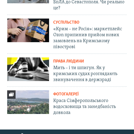
БпЛА до Севастополя. Чи реально
це?
СУСПІЛЬСТВО
«Крим – не Росія»: маркетплейс
Ozon припинив прийом нових
замовлень на Кримському
півострові
ПРАВА ЛЮДИНИ
Мить – і ти шпигун. Як у
кримських судах розглядають
звинувачення в держзраді
ФОТОГАЛЕРЕЇ
Краса Сімферопольського
водосховища та занедбаність
довкола