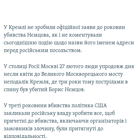
У Кремлі не зробили офіційної заяви до роковин
убивства Нємцова, як і не коментували
сьогоднішню подію щодо назви його іменем адреси
перед російським посольством.
У столиці Росії Москві 27 лютого люди упродовж дня
несли квіти до Великого Москворецького мосту
неподалік Кремля, де три роки тому пострілами в
спину був убитий Борис Нємцов.
У треті роковини вбивства політика США
закликали російську владу зробити все, щоб
причетні до вбивства, включаючи організаторів і
замовників злочину, були притягнуті до
відповідальності.