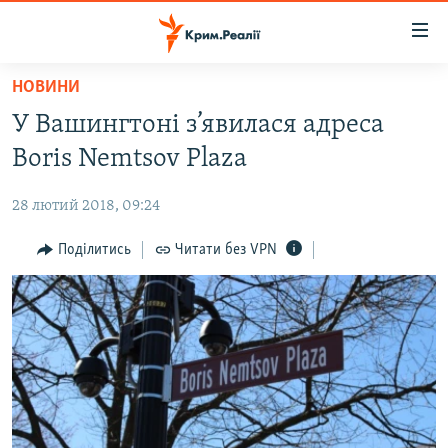
Доступність
посилання
Перейти
НОВИНИ
до
НОВИНИ
У Вашингтоні з’явилася адреса
основного
ВОДА.КРИМ
матеріалу
Boris Nemtsov Plaza
ВІДЕО ТА ФОТО
Перейти
до
28 лютий 2018, 09:24
ПОЛІТИКА
основної
БЛОГИ
Поділитись
Читати без VPN
навігації
Перейти
ПОГЛЯД
до
ІНТЕРВ'Ю
пошуку
ВСЕ ЗА ДЕНЬ
СПЕЦПРОЕКТИ
ЯК ОБІЙТИ БЛОКУВАННЯ
ДЕПОРТАЦІЯ