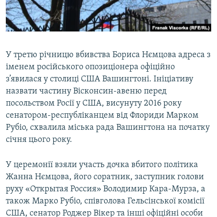
ВІДЕОУРОКИ «ELIFBE»
Русский
СВІДЧЕННЯ ОКУПАЦІЇ
Qırımtatar
УКРАЇНСЬКА ПРОБЛЕМА КРИМУ
У третю річницю вбивства Бориса Нємцова адреса з
ДОЛУЧАЙСЯ!
ІНФОГРАФІКА
іменем російського опозиціонера офіційно
з’явилася у столиці США Вашингтоні. Ініціативу
назвати частину Вісконсин-авеню перед
посольством Росії у США, висунуту 2016 року
Усі сайти RFE/RL
сенатором-республіканцем від Флориди Марком
Рубіо, схвалила міська рада Вашингтона на початку
січня цього року.
У церемонії взяли участь дочка вбитого політика
Жанна Нємцова, його соратник, заступник голови
руху «Открытая Россия» Володимир Кара-Мурза, а
також Марко Рубіо, співголова Гельсінської комісії
США, сенатор Роджер Вікер та інші офіційні особи