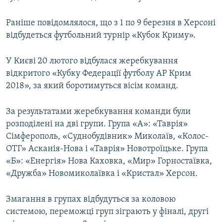
Раніше повідомлялося, що з 1 по 9 березня в Херсоні
відбудеться футбольний турнір «Кубок Криму».
У Києві 20 лютого відбулася жеребкування
відкритого «Кубку Федерації футболу АР Крим
2018», за який боротимуться вісім команд.
За результатами жеребкування команди були
розподілені на дві групи. Група «А»: «Таврія»
Сімферополь, «Суднобудівник» Миколаїв, «Колос-
ОТГ» Асканія-Нова і «Таврія» Новотроїцьке. Група
«Б»: «Енергія» Нова Каховка, «Мир» Горностаївка,
«Дружба» Новомиколаївка і «Кристал» Херсон.
Змагання в групах відбудуться за коловою
системою, переможці груп зіграють у фіналі, другі