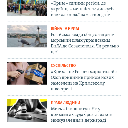
«Крим – єдиний регіон, де
українці – меншість»: дискусія
навколо нової пам'ятної дати
ВІЙНА ТА КРИМ
Російська влада обіцяє закрити
морський шлях українським
БпЛА до Севастополя. Чи реально
це?
СУСПІЛЬСТВО
«Крим – не Росія»: маркетплейс
Ozon припинив прийом нових
замовлень на Кримському
півострові
ПРАВА ЛЮДИНИ
Мить – і ти шпигун. Як у
кримських судах розглядають
звинувачення в держзраді