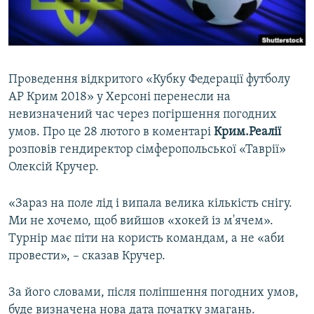
ВІДЕОУРОКИ «ELIFBE»
Русский
СВІДЧЕННЯ ОКУПАЦІЇ
Qırımtatar
УКРАЇНСЬКА ПРОБЛЕМА КРИМУ
Проведення відкритого «Кубку Федерації футболу
ДОЛУЧАЙСЯ!
ІНФОГРАФІКА
АР Крим 2018» у Херсоні перенесли на
невизначений час через погіршення погодних
умов. Про це 28 лютого в коментарі
Крим.Реалії
розповів гендиректор сімферопольської «Таврії»
Усі сайти RFE/RL
Олексій Кручер.
«Зараз на поле лід і випала велика кількість снігу.
Ми не хочемо, щоб вийшов «хокей із м'ячем».
Турнір має піти на користь командам, а не «аби
провести», – сказав Кручер.
За його словами, після поліпшення погодних умов,
буде визначена нова дата початку змагань.