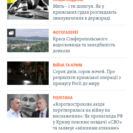
ПРАВА ЛЮДИНИ
Мить – і ти шпигун. Як у
кримських судах розглядають
звинувачення в держзраді
ФОТОГАЛЕРЕЇ
Краса Сімферопольського
водосховища та занедбаність
довкола
ВІЙНА ТА КРИМ
Сорок днів, сорок ночей. Про
результати кримської операції з
примусу Росії до миру
ПОЛІТИКА
«Короткострокова акція
перетворилася на війну на
виснаження»: Як пропаганда РФ
у Криму пояснює невдачі «СВО»
та залякує «мінними атаками»