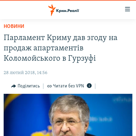
Доступність
посилання
Перейти
НОВИНИ
до
НОВИНИ
Парламент Криму дав згоду на
основного
ВОДА.КРИМ
матеріалу
продаж апартаментів
ВІДЕО ТА ФОТО
Перейти
Коломойського в Гурзуфі
до
ПОЛІТИКА
основної
28 лютий 2018, 14:56
БЛОГИ
навігації
Перейти
Поділитись
Читати без VPN
ПОГЛЯД
до
ІНТЕРВ'Ю
пошуку
ВСЕ ЗА ДЕНЬ
СПЕЦПРОЕКТИ
ЯК ОБІЙТИ БЛОКУВАННЯ
ДЕПОРТАЦІЯ