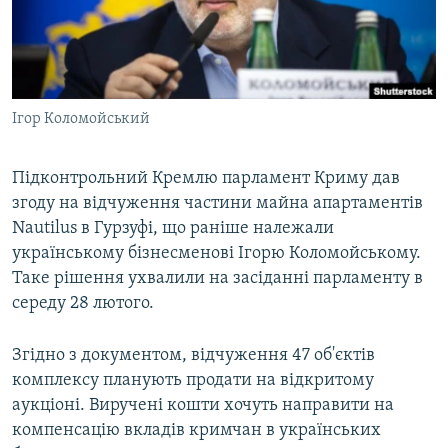
ВІДЕОУРОКИ «ELIFBE»
Русский
СВІДЧЕННЯ ОКУПАЦІЇ
Qırımtatar
УКРАЇНСЬКА ПРОБЛЕМА КРИМУ
Ігор Коломойський
ДОЛУЧАЙСЯ!
ІНФОГРАФІКА
Підконтрольний Кремлю парламент Криму дав
згоду на відчуження частини майна апартаментів
Усі сайти RFE/RL
Nautilus в Гурзуфі, що раніше належали
українському бізнесменові Ігорю Коломойському.
Таке рішення ухвалили на засіданні парламенту в
середу 28 лютого.
Згідно з документом, відчуження 47 об'єктів
комплексу планують продати на відкритому
аукціоні. Виручені кошти хочуть направити на
компенсацію вкладів кримчан в українських