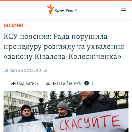
Доступність
посилання
Перейти
НОВИНИ
до
НОВИНИ
КСУ пояснив: Рада порушила
основного
ВОДА.КРИМ
матеріалу
процедуру розгляду та ухвалення
ВІДЕО ТА ФОТО
Перейти
«закону Ківалова-Колесніченка»
до
ПОЛІТИКА
основної
28 лютий 2018, 20:25
БЛОГИ
навігації
Перейти
Поділитись
Читати без VPN
ПОГЛЯД
до
ІНТЕРВ'Ю
пошуку
ВСЕ ЗА ДЕНЬ
СПЕЦПРОЕКТИ
ЯК ОБІЙТИ БЛОКУВАННЯ
ДЕПОРТАЦІЯ