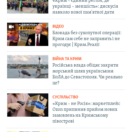
«Крим – єдиний регіон, де
українці – меншість»: дискусія
навколо нової пам'ятної дати
ВІДЕО
Блокада без сухопутної операції:
Крим сам себе не заправить і не
прогодує | Крим.Реалії
ВІЙНА ТА КРИМ
Російська влада обіцяє закрити
морський шлях українським
БпЛА до Севастополя. Чи реально
це?
СУСПІЛЬСТВО
«Крим – не Росія»: маркетплейс
Ozon припинив прийом нових
замовлень на Кримському
півострові