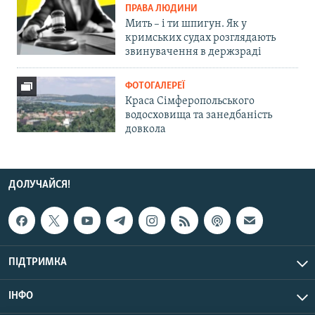
ПРАВА ЛЮДИНИ
Мить – і ти шпигун. Як у
кримських судах розглядають
звинувачення в держзраді
ФОТОГАЛЕРЕЇ
Краса Сімферопольського
водосховища та занедбаність
довкола
ДОЛУЧАЙСЯ!
ПІДТРИМКА
ІНФО