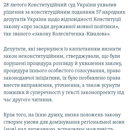
28 лютого Конституційний суд України ухвалив
рішення за конституційним поданням 57 народних
депутатів України щодо відповідності Конституції
закону «про засади державної мовної політики»,
так званого «закону Колесніченка-Ківалова».
Депутати, які звернулися із клопотанням визнати
закон неконституційним, стверджували, що були
порушені процедура розгляду й ухвалення закону,
процедура їхнього особистого голосування, право
законодавчої ініціативи, їх було позбавлено права
внести виправлення, уточнення, а також усунути
помилки й суперечності у тексті законопроекту під
час другого читання.
Крім того, на їхню думку, низка положень закону
створює умови для домінування регіональної мови
(мов) над державною, встановлює можливість