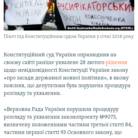
ВІДЕОУРОКИ «ELIFBE»
Русский
СВІДЧЕННЯ ОКУПАЦІЇ
Qırımtatar
УКРАЇНСЬКА ПРОБЛЕМА КРИМУ
Пікет під Конституційним судом України у січні 2018 року
ДОЛУЧАЙСЯ!
ІНФОГРАФІКА
Конституційний суд України оприлюднив на
своєму сайті раніше ухвалене 28 лютого
рішення
Усі сайти RFE/RL
щодо невідповідності Конституції України закону
«про засади державної мовної політики», в якому
пояснив, що депутатами була порушена процедура
розгляду та ухвалення.
«Верховна Рада України порушила процедуру
розгляду та ухвалення законопроекту №9073,
визначену положеннями частини третьої статті 84,
частини першої статті 93 Основного закону, що