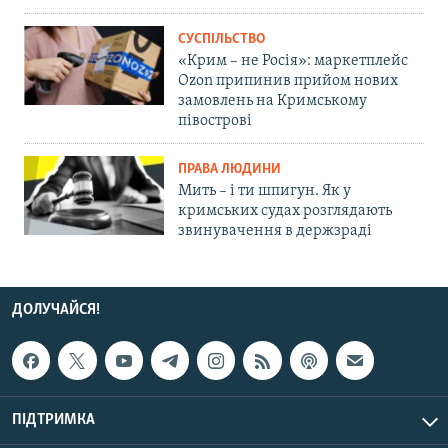
СУСПІЛЬСТВО
«Крим – не Росія»: маркетплейс
Ozon припинив прийом нових
замовлень на Кримському
півострові
ПРАВА ЛЮДИНИ
Мить – і ти шпигун. Як у
кримських судах розглядають
звинувачення в держзраді
ДОЛУЧАЙСЯ!
ПІДТРИМКА