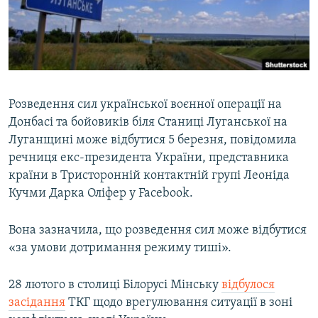
ВІДЕОУРОКИ «ELIFBE»
Русский
СВІДЧЕННЯ ОКУПАЦІЇ
Qırımtatar
УКРАЇНСЬКА ПРОБЛЕМА КРИМУ
ДОЛУЧАЙСЯ!
ІНФОГРАФІКА
Розведення сил української воєнної операції на
Донбасі та бойовиків біля Станиці Луганської на
Луганщині може відбутися 5 березня, повідомила
Усі сайти RFE/RL
речниця екс-президента України, представника
країни в Тристоронній контактній групі Леоніда
Кучми Дарка Оліфер у Facebook.
Вона зазначила, що розведення сил може відбутися
«за умови дотримання режиму тиші».
28 лютого в столиці Білорусі Мінську
відбулося
засідання
ТКГ щодо врегулювання ситуації в зоні