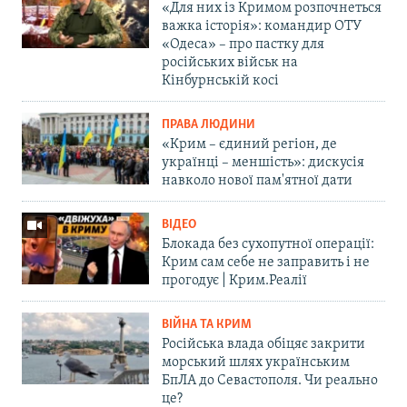
«Для них із Кримом розпочнеться
важка історія»: командир ОТУ
«Одеса» – про пастку для
російських військ на
Кінбурнській косі
ПРАВА ЛЮДИНИ
«Крим – єдиний регіон, де
українці – меншість»: дискусія
навколо нової пам'ятної дати
ВІДЕО
Блокада без сухопутної операції:
Крим сам себе не заправить і не
прогодує | Крим.Реалії
ВІЙНА ТА КРИМ
Російська влада обіцяє закрити
морський шлях українським
БпЛА до Севастополя. Чи реально
це?