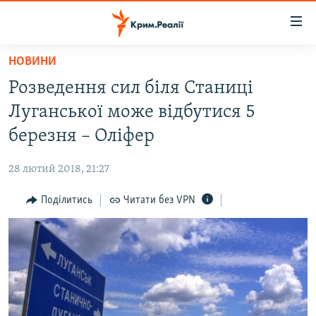
Доступність
посилання
Перейти
НОВИНИ
до
НОВИНИ
Розведення сил біля Станиці
основного
ВОДА.КРИМ
матеріалу
Луганської може відбутися 5
ВІДЕО ТА ФОТО
Перейти
березня – Оліфер
до
ПОЛІТИКА
основної
28 лютий 2018, 21:27
БЛОГИ
навігації
Перейти
Поділитись
Читати без VPN
ПОГЛЯД
до
ІНТЕРВ'Ю
пошуку
ВСЕ ЗА ДЕНЬ
СПЕЦПРОЕКТИ
ЯК ОБІЙТИ БЛОКУВАННЯ
ДЕПОРТАЦІЯ