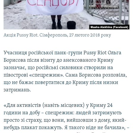
ВІДЕОУРОКИ «ELIFBE»
Русский
СВІДЧЕННЯ ОКУПАЦІЇ
Qırımtatar
УКРАЇНСЬКА ПРОБЛЕМА КРИМУ
Акція Pussy Riot. Сімферополь, 27 лютого 2018 року
ДОЛУЧАЙСЯ!
ІНФОГРАФІКА
Учасниця російської панк-групи Pussy Riot Ольга
Борисова після візиту до анексованого Криму
Усі сайти RFE/RL
зазначає, що російські силовики створили на
півострові «спецрежим». Сама Борисова розповіла,
що не бажає повертатися до Криму після низки
затримань.
«Для активістів (навіть місцевих) у Криму 24
години на добу – спецрежим: людей затримують
просто зі страху, що вони, вийшовши з дому, який-
небудь плакат покажуть. Я такого ніде не бачила», –