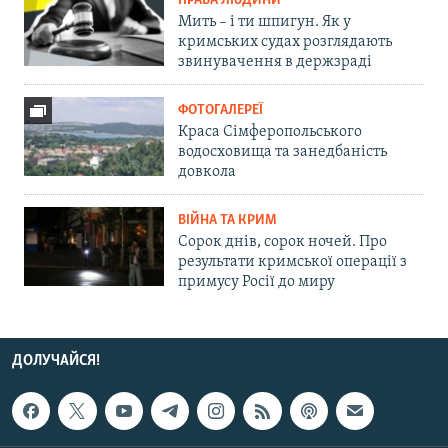
ПРАВА ЛЮДИНИ
Мить – і ти шпигун. Як у
кримських судах розглядають
звинувачення в держзраді
ФОТОГАЛЕРЕЇ
Краса Сімферопольського
водосховища та занедбаність
довкола
ВІЙНА ТА КРИМ
Сорок днів, сорок ночей. Про
результати кримської операції з
примусу Росії до миру
ДОЛУЧАЙСЯ!