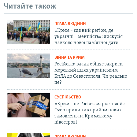
Читайте також
ПРАВА ЛЮДИНИ
«Крим – єдиний регіон, де
українці – меншість»: дискусія
навколо нової пам'ятної дати
ВІЙНА ТА КРИМ
Російська влада обіцяє закрити
морський шлях українським
БпЛА до Севастополя. Чи реально
це?
СУСПІЛЬСТВО
«Крим – не Росія»: маркетплейс
Ozon припинив прийом нових
замовлень на Кримському
півострові