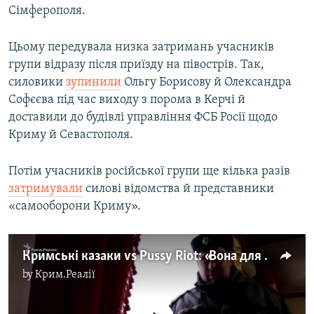
Сімферополя.
Цьому передувала низка затримань учасників
групи відразу після приїзду на півострів. Так,
силовики
зупинили
Ольгу Борисову й Олександра
Софєєва під час виходу з порома в Керчі й
доставили до будівлі управління ФСБ Росії щодо
Криму й Севастополя.
Потім учасників російської групи ще кілька разів
затримували
силові відомства й представники
«самооборони Криму».
Кримські казаки vs Pussy Riot: «Вона для мене не дама, вона ворог держави» (відео)
by
Крим.Реалії
No media source currently available