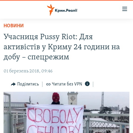
Доступність
посилання
Перейти
НОВИНИ
до
НОВИНИ
Учасниця Pussy Riot: Для
основного
ВОДА.КРИМ
матеріалу
активістів у Криму 24 години на
ВІДЕО ТА ФОТО
Перейти
добу – спецрежим
до
ПОЛІТИКА
основної
01 березень 2018, 09:46
БЛОГИ
навігації
Перейти
Поділитись
Читати без VPN
ПОГЛЯД
до
ІНТЕРВ'Ю
пошуку
ВСЕ ЗА ДЕНЬ
СПЕЦПРОЕКТИ
ЯК ОБІЙТИ БЛОКУВАННЯ
ДЕПОРТАЦІЯ