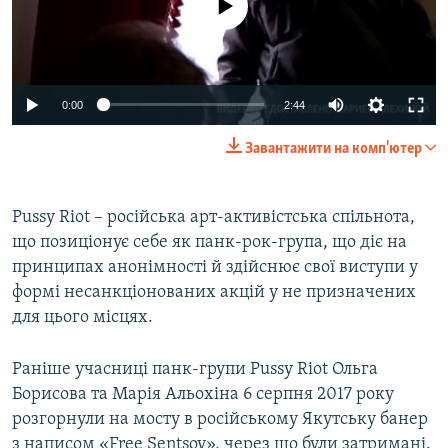
0:00
2:44
Завантажити на комп'ютер
Pussy Riot – російська арт-активістська спільнота,
що позиціонує себе як панк-рок-група, що діє на
принципах анонімності й здійснює свої виступи у
формі несанкціонованих акцій у не призначених
для цього місцях.
Раніше учасниці панк-групи Pussy Riot Ольга
Борисова та Марія Альохіна 6 серпня 2017 року
розгорнули на мосту в російському Якутську банер
з написом «Free Sentsov», через що були затримані.