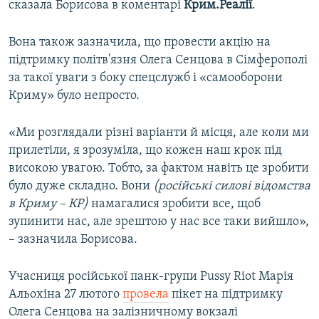
сказала Борисова в коментарі
Крим.Реалії
.
Вона також зазначила, що провести акцію на
підтримку політв'язня Олега Сенцова в Сімферополі
за такої уваги з боку спецслужб і «самооборони
Криму» було непросто.
«Ми розглядали різні варіанти й місця, але коли ми
прилетіли, я зрозуміла, що кожен наш крок під
високою увагою. Тобто, за фактом навіть це зробити
було дуже складно. Вони
(російські силові відомства
в Криму – КР)
намагалися зробити все, щоб
зупинити нас, але зрештою у нас все таки вийшло»,
– зазначила Борисова.
Учасниця російської панк-групи Pussy Riot Марія
Альохіна 27 лютого
провела
пікет на підтримку
Олега Сенцова на залізничному вокзалі