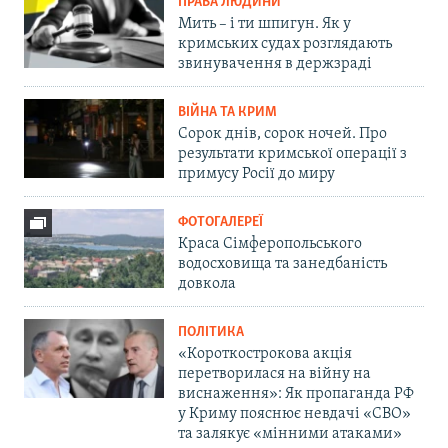
ПРАВА ЛЮДИНИ
Мить – і ти шпигун. Як у
кримських судах розглядають
звинувачення в держзраді
ВІЙНА ТА КРИМ
Сорок днів, сорок ночей. Про
результати кримської операції з
примусу Росії до миру
ФОТОГАЛЕРЕЇ
Краса Сімферопольського
водосховища та занедбаність
довкола
ПОЛІТИКА
«Короткострокова акція
перетворилася на війну на
виснаження»: Як пропаганда РФ
у Криму пояснює невдачі «СВО»
та залякує «мінними атаками»