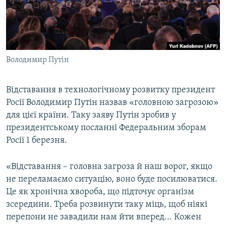
ВІДЕОУРОКИ «ELIFBE»
Русский
СВІДЧЕННЯ ОКУПАЦІЇ
Qırımtatar
УКРАЇНСЬКА ПРОБЛЕМА КРИМУ
Володимир Путін
ДОЛУЧАЙСЯ!
ІНФОГРАФІКА
Відставання в технологічному розвитку президент
Росії Володимир Путін назвав «головною загрозою»
Усі сайти RFE/RL
для цієї країни. Таку заяву Путін зробив у
президентському посланні Федеральним зборам
Росії 1 березня.
«Відставання – головна загроза й наш ворог, якщо
не переламаємо ситуацію, воно буде посилюватися.
Це як хронічна хвороба, що підточує організм
зсередини. Треба розвинути таку міць, щоб ніякі
перепони не завадили нам йти вперед... Кожен