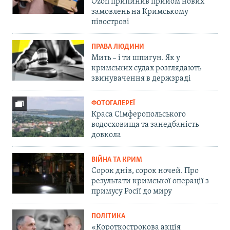
Ozon припинив прийом нових
замовлень на Кримському
півострові
ПРАВА ЛЮДИНИ
Мить – і ти шпигун. Як у
кримських судах розглядають
звинувачення в держзраді
ФОТОГАЛЕРЕЇ
Краса Сімферопольського
водосховища та занедбаність
довкола
ВІЙНА ТА КРИМ
Сорок днів, сорок ночей. Про
результати кримської операції з
примусу Росії до миру
ПОЛІТИКА
«Короткострокова акція