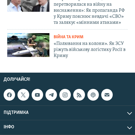
перетворилася на війну на
виснаження»: Як пропаганда РФ
у Криму пояснює невдачі «СВО»
та залякує «мінними атаками»
ВІЙНА ТА КРИМ
«Полювання на колони». Як ЗСУ
ріжуть військову логістику Росії в
Криму
ДОЛУЧАЙСЯ!
ПІДТРИМКА
ІНФО