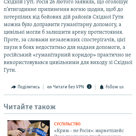
Східній Гуті. Росія 26 лютого заявила, що оголошує
п’ятигодинне припинення вогню щодня, щоб до
потерпілих від бойових дій районів Східної Гути
можна було доправити гуманітарну допомогу, а
цивільні могли б залишити арену протистояння.
Проте, за словами незалежних спостерігачів, цієї
паузи в боях недостатньо для наданя допомоги, а
російський «гуманітарний коридор» практично не
використовувався цивільними для виходу зі Східної
Гути.
Поділитись
Читати без VPN
Follow us
Читайте також
СУСПІЛЬСТВО
«Крим – не Росія»: маркетплейс