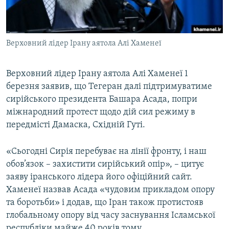
ВІДЕОУРОКИ «ELIFBE»
Русский
СВІДЧЕННЯ ОКУПАЦІЇ
Qırımtatar
Верховний лідер Ірану аятола Алі Хаменеї
УКРАЇНСЬКА ПРОБЛЕМА КРИМУ
ДОЛУЧАЙСЯ!
ІНФОГРАФІКА
Верховний лідер Ірану аятола Алі Хаменеї 1
березня заявив, що Тегеран далі підтримуватиме
сирійського президента Башара Асада, попри
Усі сайти RFE/RL
міжнародний протест щодо дій сил режиму в
передмісті Дамаска, Східній Гуті.
«Сьогодні Сирія перебуває на лінії фронту, і наш
обов’язок – захистити сирійський опір», – цитує
заяву іранського лідера його офіційний сайт.
Хаменеї назвав Асада «чудовим прикладом опору
та боротьби» і додав, що Іран також протистояв
глобальному опору від часу заснування Ісламської
республіки майже 40 років тому.