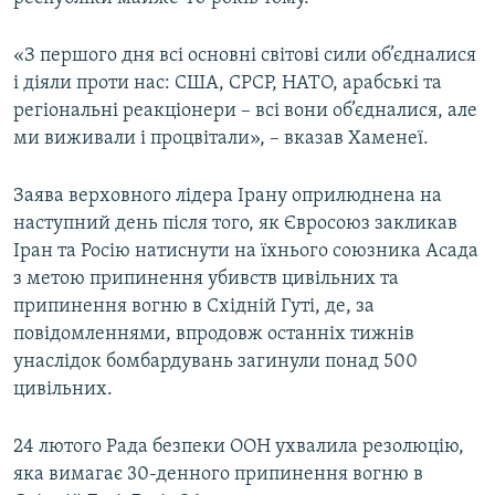
«З першого дня всі основні світові сили об’єдналися
і діяли проти нас: США, СРСР, НАТО, арабські та
регіональні реакціонери – всі вони об’єдналися, але
ми виживали і процвітали», – вказав Хаменеї.
Заява верховного лідера Ірану оприлюднена на
наступний день після того, як Євросоюз закликав
Іран та Росію натиснути на їхнього союзника Асада
з метою припинення убивств цивільних та
припинення вогню в Східній Гуті, де, за
повідомленнями, впродовж останніх тижнів
унаслідок бомбардувань загинули понад 500
цивільних.
24 лютого Рада безпеки ООН ухвалила резолюцію,
яка вимагає 30-денного припинення вогню в