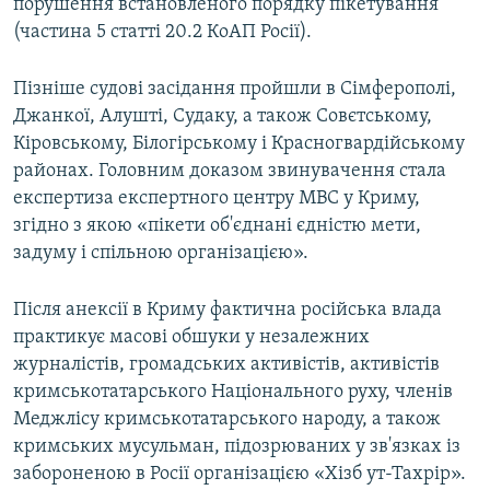
порушення встановленого порядку пікетування
(частина 5 статті 20.2 КоАП Росії).
Пізніше судові засідання пройшли в Сімферополі,
Джанкої, Алушті, Судаку, а також Совєтському,
Кіровському, Білогірському і Красногвардійському
районах. Головним доказом звинувачення стала
експертиза експертного центру МВС у Криму,
згідно з якою «пікети об'єднані єдністю мети,
задуму і спільною організацією».
Після анексії в Криму фактична російська влада
практикує масові обшуки у незалежних
журналістів, громадських активістів, активістів
кримськотатарського Національного руху, членів
Меджлісу кримськотатарського народу, а також
кримських мусульман, підозрюваних у зв'язках із
забороненою в Росії організацією «Хізб ут-Тахрір».