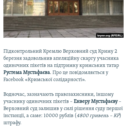
ВІДЕОУРОКИ «ELIFBE»
Русский
СВІДЧЕННЯ ОКУПАЦІЇ
Qırımtatar
УКРАЇНСЬКА ПРОБЛЕМА КРИМУ
ДОЛУЧАЙСЯ!
ІНФОГРАФІКА
Підконтрольний Кремлю Верховний суд Криму 2
березня задовольнив апеляційну скаргу учасника
Усі сайти RFE/RL
одиночних пікетів на підтримку кримських татар
Рустема Мустафаєва
. Про це повідомляється у
Facebook «Кримської солідарності».
Водночас, зазначають правозахисники, іншому
учаснику одиночних пікетів –
Енверу Мустафаєву
–
Верховний суд залишив у силі рішення суду першої
інстанції, а саме: 10000 рублів (
4800 гривень – КР
)
штрафу.