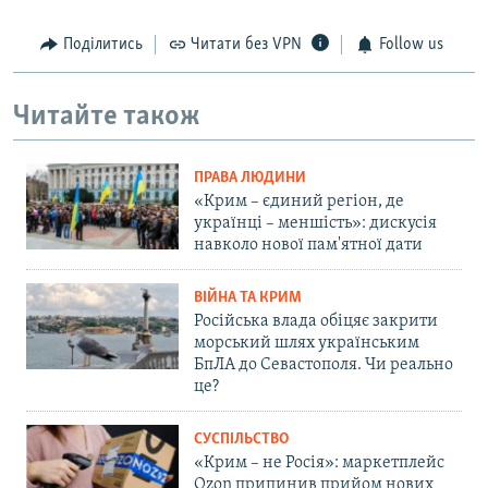
Поділитись
Читати без VPN
Follow us
Читайте також
ПРАВА ЛЮДИНИ
«Крим – єдиний регіон, де
українці – меншість»: дискусія
навколо нової пам'ятної дати
ВІЙНА ТА КРИМ
Російська влада обіцяє закрити
морський шлях українським
БпЛА до Севастополя. Чи реально
це?
СУСПІЛЬСТВО
«Крим – не Росія»: маркетплейс
Ozon припинив прийом нових