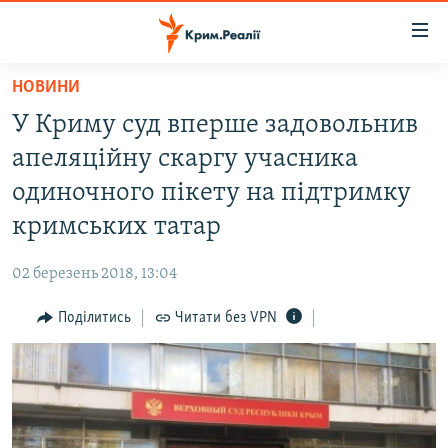
Доступність
посилання
Перейти
НОВИНИ
до
НОВИНИ
У Криму суд вперше задовольнив
основного
ВОДА.КРИМ
матеріалу
апеляційну скаргу учасника
ВІДЕО ТА ФОТО
Перейти
одиночного пікету на підтримку
до
ПОЛІТИКА
кримських татар
основної
БЛОГИ
навігації
02 березень 2018, 13:04
Перейти
ПОГЛЯД
до
Поділитись
Читати без VPN
ІНТЕРВ'Ю
пошуку
ВСЕ ЗА ДЕНЬ
СПЕЦПРОЕКТИ
ЯК ОБІЙТИ БЛОКУВАННЯ
ДЕПОРТАЦІЯ