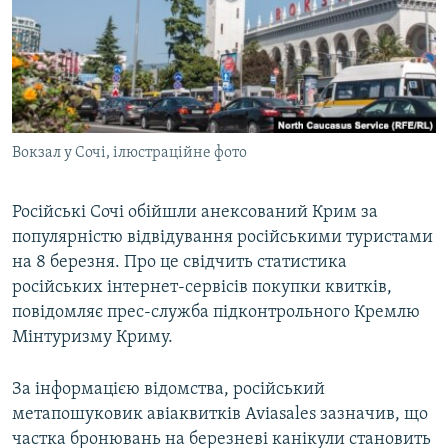
ВІДЕОУРОКИ «ELIFBE»
Русский
СВІДЧЕННЯ ОКУПАЦІЇ
Qırımtatar
УКРАЇНСЬКА ПРОБЛЕМА КРИМУ
ДОЛУЧАЙСЯ!
ІНФОГРАФІКА
Вокзал у Сочі, ілюстраційне фото
Російські Сочі обійшли анексований Крим за
Усі сайти RFE/RL
популярністю відвідування російськими туристами
на 8 березня. Про це свідчить статистика
російських інтернет-сервісів покупки квитків,
повідомляє прес-служба підконтрольного Кремлю
Мінтуризму Криму.
За інформацією відомства, російський
метапошуковик авіаквитків Aviasales зазначив, що
частка бронювань на березневі канікули становить