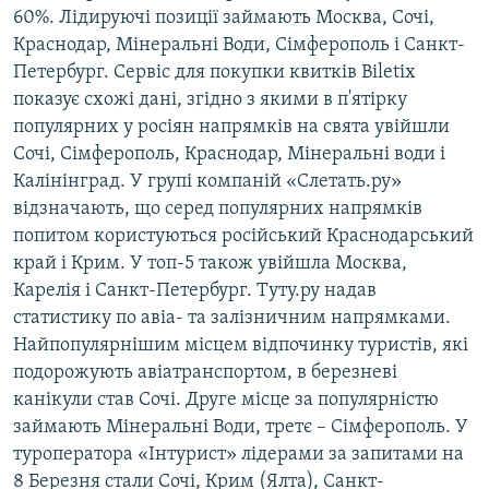
60%. Лідируючі позиції займають Москва, Сочі,
Краснодар, Мінеральні Води, Сімферополь і Санкт-
Петербург. Сервіс для покупки квитків Biletix
показує схожі дані, згідно з якими в п'ятірку
популярних у росіян напрямків на свята увійшли
Сочі, Сімферополь, Краснодар, Мінеральні води і
Калінінград. У групі компаній «Слетать.ру»
відзначають, що серед популярних напрямків
попитом користуються російський Краснодарський
край і Крим. У топ-5 також увійшла Москва,
Карелія і Санкт-Петербург. Туту.ру надав
статистику по авіа- та залізничним напрямками.
Найпопулярнішим місцем відпочинку туристів, які
подорожують авіатранспортом, в березневі
канікули став Сочі. Друге місце за популярністю
займають Мінеральні Води, третє – Сімферополь. У
туроператора «Інтурист» лідерами за запитами на
8 Березня стали Сочі, Крим (Ялта), Санкт-