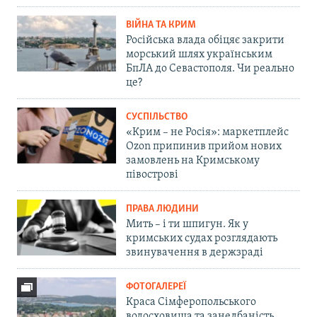
ВІЙНА ТА КРИМ
Російська влада обіцяє закрити
морський шлях українським
БпЛА до Севастополя. Чи реально
це?
СУСПІЛЬСТВО
«Крим – не Росія»: маркетплейс
Ozon припинив прийом нових
замовлень на Кримському
півострові
ПРАВА ЛЮДИНИ
Мить – і ти шпигун. Як у
кримських судах розглядають
звинувачення в держзраді
ФОТОГАЛЕРЕЇ
Краса Сімферопольського
водосховища та занедбаність