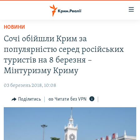
Доступність
посилання
Перейти
НОВИНИ
до
НОВИНИ
Сочі обійшли Крим за
основного
ВОДА.КРИМ
матеріалу
популярністю серед російських
ВІДЕО ТА ФОТО
Перейти
туристів на 8 березня –
до
ПОЛІТИКА
Мінтуризму Криму
основної
БЛОГИ
навігації
03 березень 2018, 10:08
Перейти
ПОГЛЯД
до
Поділитись
Читати без VPN
ІНТЕРВ'Ю
пошуку
ВСЕ ЗА ДЕНЬ
СПЕЦПРОЕКТИ
ЯК ОБІЙТИ БЛОКУВАННЯ
ДЕПОРТАЦІЯ