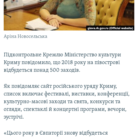
ВІДЕОУРОКИ «ELIFBE»
Русский
СВІДЧЕННЯ ОКУПАЦІЇ
Qırımtatar
УКРАЇНСЬКА ПРОБЛЕМА КРИМУ
Аріна Новосельська
ДОЛУЧАЙСЯ!
ІНФОГРАФІКА
Підконтрольне Кремлю Міністерство культури
Криму повідомило, що 2018 року на півострові
Усі сайти RFE/RL
відбудеться понад 500 заходів.
Як повідомляє сайт російського уряду Криму,
список включає фестивалі, виставки, конференції,
культурно-масові заходи та свята, конкурси та
огляди, спектаклі й концертні програми, вечори,
зустрічі.
«Цього року в Євпаторії знову відбудеться