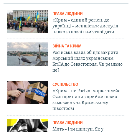
ПРАВА ЛЮДИНИ
«Крим – єдиний регіон, де
українці – меншість»: дискусія
навколо нової пам'ятної дати
ВІЙНА ТА КРИМ
Російська влада обіцяє закрити
морський шлях українським
БпЛА до Севастополя. Чи реально
це?
СУСПІЛЬСТВО
«Крим – не Росія»: маркетплейс
Ozon припинив прийом нових
замовлень на Кримському
півострові
ПРАВА ЛЮДИНИ
Мить – і ти шпигун. Як у