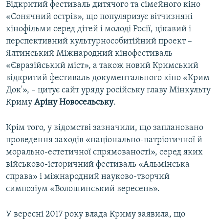
Відкритий фестиваль дитячого та сімейного кіно
«Сонячний острів», що популяризує вітчизняні
кінофільми серед дітей і молоді Росії, цікавий і
перспективний культурнособитійний проект –
Ялтинський Міжнародний кінофестиваль
«Євразійський міст», а також новий Кримський
відкритий фестиваль документального кіно «Крим
Док'», – цитує сайт уряду російську главу Мінкульту
Криму
Аріну Новосельську
.
Крім того, у відомстві зазначили, що заплановано
проведення заходів «національно-патріотичної й
морально-естетичної спрямованості», серед яких
військово-історичний фестиваль «Альмінська
справа» і міжнародний науково-творчий
симпозіум «Волошинський вересень».
У вересні 2017 року влада Криму заявила, що