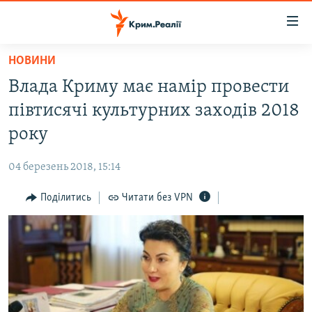
Доступність
посилання
Перейти
НОВИНИ
до
НОВИНИ
Влада Криму має намір провести
основного
ВОДА.КРИМ
матеріалу
півтисячі культурних заходів 2018
ВІДЕО ТА ФОТО
Перейти
року
до
ПОЛІТИКА
основної
04 березень 2018, 15:14
БЛОГИ
навігації
Перейти
Поділитись
Читати без VPN
ПОГЛЯД
до
ІНТЕРВ'Ю
пошуку
ВСЕ ЗА ДЕНЬ
СПЕЦПРОЕКТИ
ЯК ОБІЙТИ БЛОКУВАННЯ
ДЕПОРТАЦІЯ