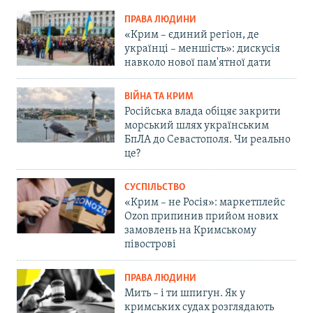
ПРАВА ЛЮДИНИ
«Крим – єдиний регіон, де
українці – меншість»: дискусія
навколо нової пам'ятної дати
ВІЙНА ТА КРИМ
Російська влада обіцяє закрити
морський шлях українським
БпЛА до Севастополя. Чи реально
це?
СУСПІЛЬСТВО
«Крим – не Росія»: маркетплейс
Ozon припинив прийом нових
замовлень на Кримському
півострові
ПРАВА ЛЮДИНИ
Мить – і ти шпигун. Як у
кримських судах розглядають