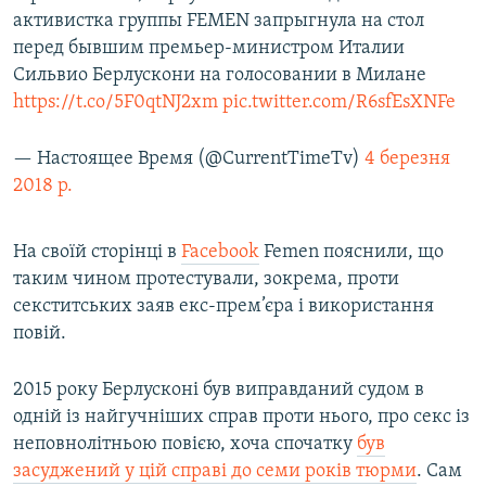
активистка группы FEMEN запрыгнула на стол
перед бывшим премьер-министром Италии
Сильвио Берлускони на голосовании в Милане
https://t.co/5F0qtNJ2xm
pic.twitter.com/R6sfEsXNFe
— Настоящее Время (@CurrentTimeTv)
4 березня
2018 р.
На своїй сторінці в
Facebook
Femen пояснили, що
таким чином протестували, зокрема, проти
секститських заяв екс-прем’єра і використання
повій.
2015 року Берлусконі був виправданий судом в
одній із найгучніших справ проти нього, про секс із
неповнолітньою повією, хоча спочатку
був
засуджений у цій справі до семи років тюрми
. Сам