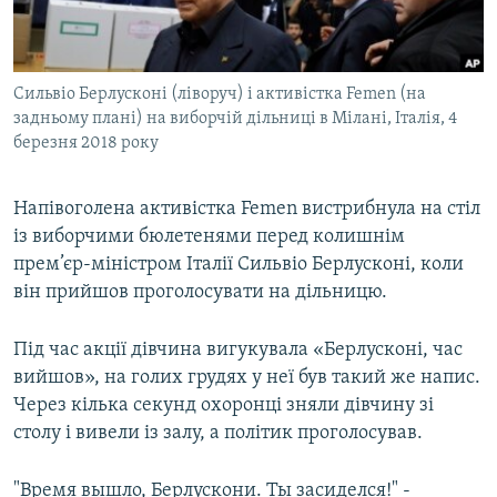
ВІДЕОУРОКИ «ELIFBE»
Русский
СВІДЧЕННЯ ОКУПАЦІЇ
Qırımtatar
Сильвіо Берлусконі (ліворуч) і активістка Femen (на
УКРАЇНСЬКА ПРОБЛЕМА КРИМУ
задньому плані) на виборчій дільниці в Мілані, Італія, 4
ДОЛУЧАЙСЯ!
ІНФОГРАФІКА
березня 2018 року
Напівоголена активістка Femen вистрибнула на стіл
із виборчими бюлетенями перед колишнім
Усі сайти RFE/RL
прем’єр-міністром Італії Сильвіо Берлусконі, коли
він прийшов проголосувати на дільницю.
Під час акції дівчина вигукувала «Берлусконі, час
вийшов», на голих грудях у неї був такий же напис.
Через кілька секунд охоронці зняли дівчину зі
столу і вивели із залу, а політик проголосував.
"Время вышло, Берлускони. Ты засиделся!" -