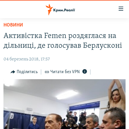
Доступність
посилання
Перейти
НОВИНИ
до
НОВИНИ
Активістка Femen роздяглася на
основного
ВОДА.КРИМ
матеріалу
дільниці, де голосував Берлусконі
ВІДЕО ТА ФОТО
Перейти
до
04 березень 2018, 17:57
ПОЛІТИКА
основної
БЛОГИ
Поділитись
Читати без VPN
навігації
Перейти
ПОГЛЯД
до
ІНТЕРВ'Ю
пошуку
ВСЕ ЗА ДЕНЬ
СПЕЦПРОЕКТИ
ЯК ОБІЙТИ БЛОКУВАННЯ
ДЕПОРТАЦІЯ