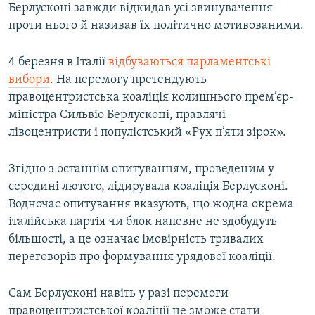
Берлусконі завжди відкидав усі звинувачення
проти нього й називав їх політично мотивованими.
4 березня в Італії
відбуваються парламентські
вибори
. На перемогу претендують
правоцентристська коаліція колишнього прем’єр-
міністра Сильвіо Берлусконі, правлячі
лівоцентристи і популістський «Рух п’яти зірок».
Згідно з останнім опитуванням, проведеним у
середині лютого, лідирувала коаліція Берлусконі.
Водночас опитування вказують, що жодна окрема
італійська партія чи блок напевне не здобудуть
більшості, а це означає імовірність тривалих
переговорів про формування урядової коаліції.
Сам Берлусконі навіть у разі перемоги
правоцентристської коаліції не зможе стати