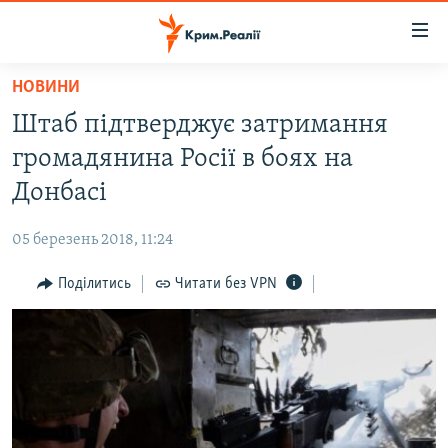
Доступність
посилання
Перейти
НОВИНИ
до
НОВИНИ
Штаб підтверджує затримання
основного
ВОДА.КРИМ
матеріалу
громадянина Росії в боях на
ВІДЕО ТА ФОТО
Перейти
Донбасі
до
ПОЛІТИКА
основної
05 березень 2018, 11:24
БЛОГИ
навігації
Перейти
Поділитись
Читати без VPN
ПОГЛЯД
до
ІНТЕРВ'Ю
пошуку
ВСЕ ЗА ДЕНЬ
СПЕЦПРОЕКТИ
ЯК ОБІЙТИ БЛОКУВАННЯ
ДЕПОРТАЦІЯ