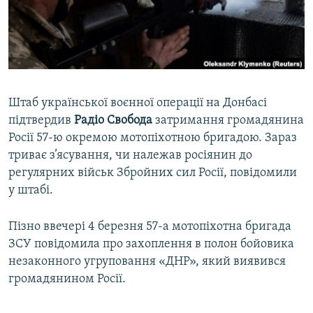
ВІДЕОУРОКИ «ELIFBE»
Русский
СВІДЧЕННЯ ОКУПАЦІЇ
Qırımtatar
УКРАЇНСЬКА ПРОБЛЕМА КРИМУ
ДОЛУЧАЙСЯ!
ІНФОГРАФІКА
Штаб української воєнної операції на Донбасі
підтвердив
Радіо Свобода
затримання громадянина
Росії 57-ю окремою мотопіхотною бригадою. Зараз
Усі сайти RFE/RL
триває з’ясування, чи належав росіянин до
регулярних військ Збройних сил Росії, повідомили
у штабі.
Пізно ввечері 4 березня 57-а мотопіхотна бригада
ЗСУ повідомила про захоплення в полон бойовика
незаконного угруповання «ДНР», який виявився
громадянином Росії.