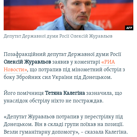
ВІДЕОУРОКИ «ELIFBE»
Русский
СВІДЧЕННЯ ОКУПАЦІЇ
Qırımtatar
УКРАЇНСЬКА ПРОБЛЕМА КРИМУ
Депутат Державної думи Росії Олексій Журавльов
ДОЛУЧАЙСЯ!
ІНФОГРАФІКА
Позафракційний депутат Державної думи Росії
Олексій Журавльов
заявив у коментарі
«РИА
Усі сайти RFE/RL
Новости»
, що потрапив під мінометний обстріл з
боку Збройних сил України під Донецьком.
Його помічниця
Тетяна Калегіна
зазначила, що
унаслідок обстрілу ніхто не постраждав.
«Депутат Журавльов потрапив у перестрілку під
Донецьком. Він в складі групи поїхав на позиції.
Везли гуманітарну допомогу», – сказала Калегіна.