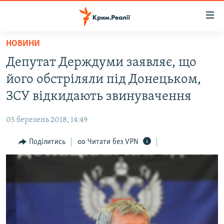
Доступність
посилання
Перейти
НОВИНИ
до
НОВИНИ
Депутат Держдуми заявляє, що
основного
ВОДА.КРИМ
матеріалу
його обстріляли під Донецьком,
ВІДЕО ТА ФОТО
Перейти
ЗСУ відкидають звинувачення
до
ПОЛІТИКА
основної
05 березень 2018, 14:49
БЛОГИ
навігації
Перейти
Поділитись
Читати без VPN
ПОГЛЯД
до
ІНТЕРВ'Ю
пошуку
ВСЕ ЗА ДЕНЬ
СПЕЦПРОЕКТИ
ЯК ОБІЙТИ БЛОКУВАННЯ
ДЕПОРТАЦІЯ