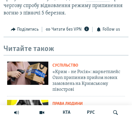
чергову спробу відновлення режиму припинення
вогню з півночі 5 березня.
Поділитись
Читати без VPN
Follow us
Читайте також
СУСПІЛЬСТВО
«Крим – не Росія»: маркетплейс
Ozon припинив прийом нових
замовлень на Кримському
півострові
ПРАВА ЛЮДИНИ
Мить – і ти шпигун. Як у
КТА
РУС
кримських судах розглядають
звинувачення в держзраді