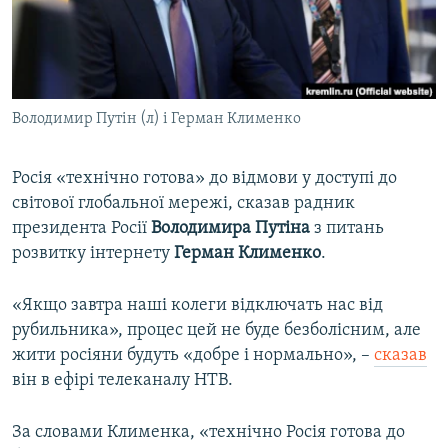
ВІДЕОУРОКИ «ELIFBE»
Русский
СВІДЧЕННЯ ОКУПАЦІЇ
Qırımtatar
УКРАЇНСЬКА ПРОБЛЕМА КРИМУ
Володимир Путін (л) і Герман Клименко
ДОЛУЧАЙСЯ!
ІНФОГРАФІКА
Росія «технічно готова» до відмови у доступі до
світової глобальної мережі, сказав радник
Усі сайти RFE/RL
президента Росії
Володимира Путіна
з питань
розвитку інтернету
Герман Клименко
.
«Якщо завтра наші колеги відключать нас від
рубильника», процес цей не буде безболісним, але
жити росіяни будуть «добре і нормально», –
сказав
він в ефірі телеканалу НТВ.
За словами Клименка, «технічно Росія готова до