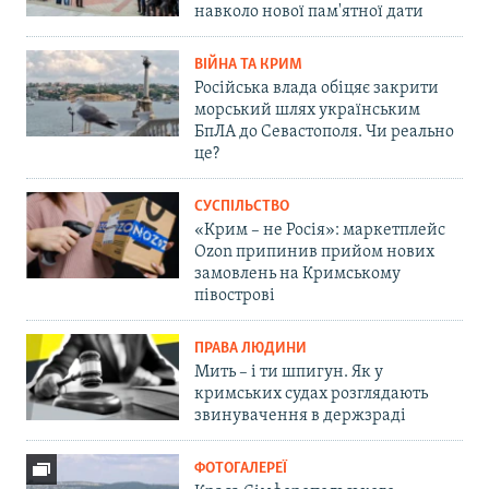
навколо нової пам'ятної дати
ВІЙНА ТА КРИМ
Російська влада обіцяє закрити
морський шлях українським
БпЛА до Севастополя. Чи реально
це?
СУСПІЛЬСТВО
«Крим – не Росія»: маркетплейс
Ozon припинив прийом нових
замовлень на Кримському
півострові
ПРАВА ЛЮДИНИ
Мить – і ти шпигун. Як у
кримських судах розглядають
звинувачення в держзраді
ФОТОГАЛЕРЕЇ