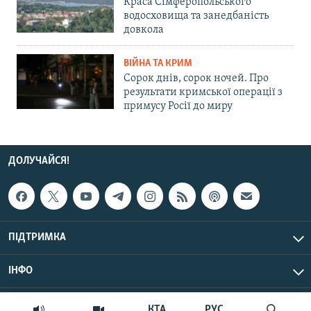
Краса Сімферопольського
водосховища та занедбаність
довкола
ВІЙНА ТА КРИМ
Сорок днів, сорок ночей. Про
результати кримської операції з
примусу Росії до миру
ДОЛУЧАЙСЯ!
ПІДТРИМКА
ІНФО
© Крим.Реалії, 2026 | Усі права застережено.
КТА
РУС