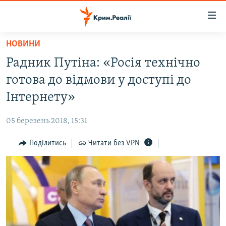
Доступність
посилання
Перейти
НОВИНИ
до
НОВИНИ
Радник Путіна: «Росія технічно
основного
ВОДА.КРИМ
матеріалу
готова до відмови у доступі до
ВІДЕО ТА ФОТО
Перейти
Інтернету»
до
ПОЛІТИКА
основної
05 березень 2018, 15:31
БЛОГИ
навігації
Перейти
Поділитись
Читати без VPN
ПОГЛЯД
до
ІНТЕРВ'Ю
пошуку
ВСЕ ЗА ДЕНЬ
СПЕЦПРОЕКТИ
ЯК ОБІЙТИ БЛОКУВАННЯ
ДЕПОРТАЦІЯ