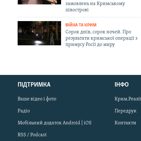
замовлень на Кримському
півострові
ВІЙНА ТА КРИМ
Сорок днів, сорок ночей. Про
результати кримської операції з
примусу Росії до миру
Русский
ПІДТРИМКА
ІНФО
Qırımtatar
Ваше відео і фото
Крим.Реалії
ДОЛУЧАЙСЯ!
Радіо
Передрук
Мобільний додаток Android | iOS
Контакти
RSS / Podcast