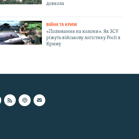
довкола
ВІЙНА ТА КРИМ
«Полювання на колони». Як ЗСУ
ріжуть військову логістику Росії в
Криму