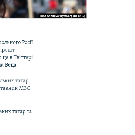
ольного Росії
 арешт
 це в Твіттері
а Беца
.
ських татар
дставник МЗС
ьких татар та