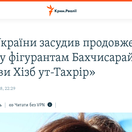
країни засудив продовж
у фігурантам Бахчисарай
ви Хізб ут-Тахрір»
8, 22:29
ь
Читати без VPN