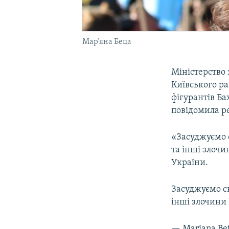
Мар’яна Беца
Міністерство
Київського р
фігурантів Ба
повідомила р
«Засуджуємо 
та інші злочи
України.
Засуджуємо св
інші злочини
— Mariana Be