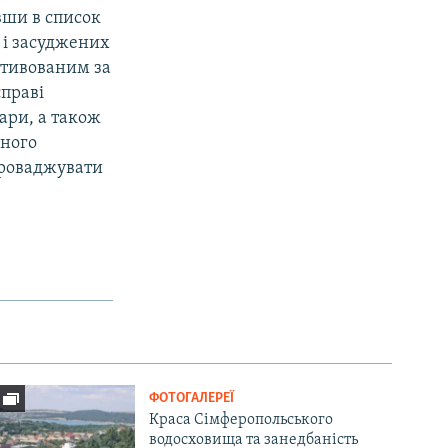
вши в список
 і засуджених
отивованим за
справі
ари, а також
чного
проваджувати
ФОТОГАЛЕРЕЇ
Краса Сімферопольського
водосховища та занедбаність