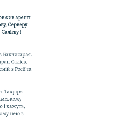
довжив арешт
ву, Серверу
 Салієву
і
в Бахчисарая.
ран Салієв,
ній в Росії та
ут-Тахрір»
ламському
о і кажуть,
ному нею в