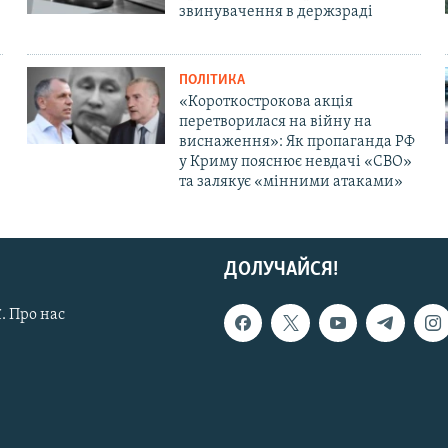
звинувачення в держзраді
ПОЛІТИКА
«Короткострокова акція
перетворилася на війну на
виснаження»: Як пропаганда РФ
у Криму пояснює невдачі «СВО»
та залякує «мінними атаками»
ДОЛУЧАЙСЯ!
. Про нас