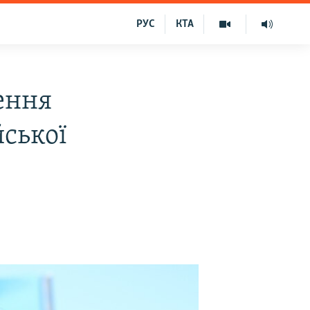
РУС
КТА
ення
ської