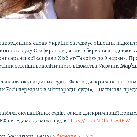
 закордонних справ України засуджує рішення підконтр
айонного суду Сімферополя, який 5 березня продовжив
хчисарайської «справи Хізб ут-Тахрір» до 9 червня. Про
ечник зовнішньополітичного відомства України
Мар'ян
свавілля окупаційних судів. Факти дискримінації крим
ни Росії передамо в міжнародні суди», – написала пре
авілля окупаційних судів. Факти дискримінації кримс
 РФ передамо до міжн судів
https://t.co/NDf5O1wSKW
tsa (@Mariana_Betsa)
5 березня 2018 р.