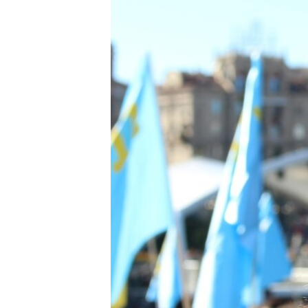
ВІДЕОУРОКИ «ELIFBE»
СВІДЧЕННЯ ОКУПАЦІЇ
УКРАЇНСЬКА ПРОБЛЕМА КРИМУ
ІНФОГРАФІКА