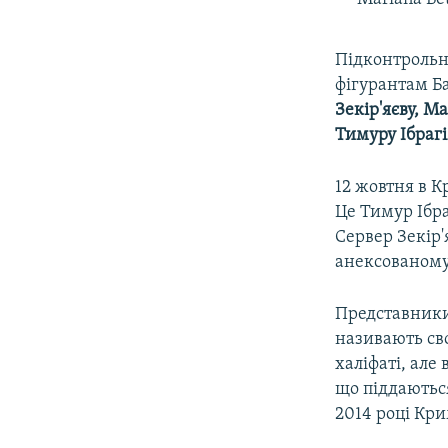
Підконтрольн
фігурантам Ба
Зекір'яєву, М
Тимуру Ібраг
12 жовтня в 
Це Тимур Ібр
Сервер Зекір'
анексованому 
Представники 
називають св
халіфаті, але
що піддаються
2014 році Кри