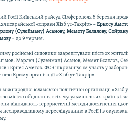
ий Росії Київський райсуд Сімферополя 5 березня про
хчисарайської «справи Хізб ут-Тахрір» –
Ернесу Амето
арлену (Сулейману) Асанову, Мемету Бєлялову, Сейрану
імову
– до 9 червня.
Криму російські силовики заарештували шістьох жителі
агімов, Марлен (Сулейман) Асанов, Мемет Бєлялов, Сей
яєв і Ернес Аметов. ФСБ інкримінує їм участь у забороне
нею Криму організації «Хізб ут-Тахрір».
міжнародної ісламської політичної організації «Хізб 
оєю місією об'єднання всіх мусульманських країн в іс
 вони відкидають терористичні методи досягнення цьог
 несправедливому переслідуванню в Росії і в окупова
му.