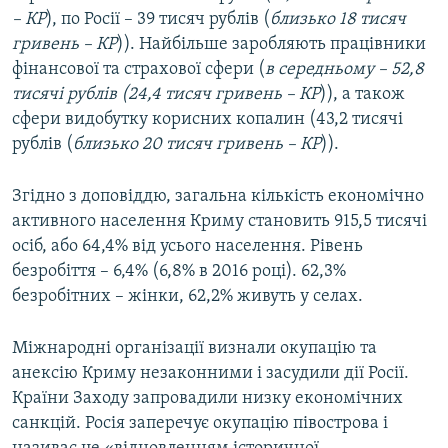
– КР
), по Росії – 39 тисяч рублів (
близько 18 тисяч
гривень – КР
)). Найбільше заробляють працівники
фінансової та страхової сфери (
в середньому – 52,8
тисячі рублів (24,4 тисяч гривень – КР
)), а також
сфери видобутку корисних копалин (43,2 тисячі
рублів (
близько 20 тисяч гривень – КР
)).
Згідно з доповіддю, загальна кількість економічно
активного населення Криму становить 915,5 тисячі
осіб, або 64,4% від усього населення. Рівень
безробіття – 6,4% (6,8% в 2016 році). 62,3%
безробітних – жінки, 62,2% живуть у селах.
Міжнародні організації визнали окупацію та
анексію Криму незаконними і засудили дії Росії.
Країни Заходу запровадили низку економічних
санкцій. Росія заперечує окупацію півострова і