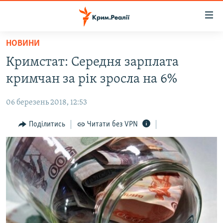
Доступність
посилання
Перейти
НОВИНИ
до
НОВИНИ
Кримстат: Середня зарплата
основного
ВОДА.КРИМ
матеріалу
кримчан за рік зросла на 6%
ВІДЕО ТА ФОТО
Перейти
до
06 березень 2018, 12:53
ПОЛІТИКА
основної
БЛОГИ
Поділитись
Читати без VPN
навігації
Перейти
ПОГЛЯД
до
ІНТЕРВ'Ю
пошуку
ВСЕ ЗА ДЕНЬ
СПЕЦПРОЕКТИ
ЯК ОБІЙТИ БЛОКУВАННЯ
ДЕПОРТАЦІЯ