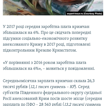
ВІДЕОУРОКИ «ELIFBE»
Русский
СВІДЧЕННЯ ОКУПАЦІЇ
Qırımtatar
УКРАЇНСЬКА ПРОБЛЕМА КРИМУ
У 2017 році середня заробітна плата кримчан
ДОЛУЧАЙСЯ!
ІНФОГРАФІКА
збільшилася на 6%. Про це свідчать попередні
підсумки соціально-економічного розвитку
анексованого Криму в 2017 році, підготовлені
підконтрольним Кремлю Кримстатом.
Усі сайти RFE/RL
«У порівнянні з 2016 роком заробітна плата
збільшилася на 6%», – мовиться у повідомленні.
Середньомісячна зарплата кримчан склала 26,3
тисячі рублів (
12,1 тисяч гривень – КР
). Серед
суб'єктів Південного федерального округу сусідньої
Росії анексований Крим посів шосте місце (середня
зарплата по ПФО – 28 563 рублі (
13,2 тисячі гривень