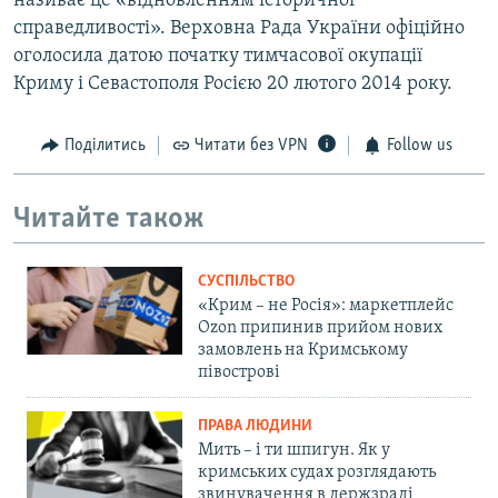
називає це «відновленням історичної
справедливості». Верховна Рада України офіційно
оголосила датою початку тимчасової окупації
Криму і Севастополя Росією 20 лютого 2014 року.
Поділитись
Читати без VPN
Follow us
Читайте також
СУСПІЛЬСТВО
«Крим – не Росія»: маркетплейс
Ozon припинив прийом нових
замовлень на Кримському
півострові
ПРАВА ЛЮДИНИ
Мить – і ти шпигун. Як у
кримських судах розглядають
звинувачення в держзраді