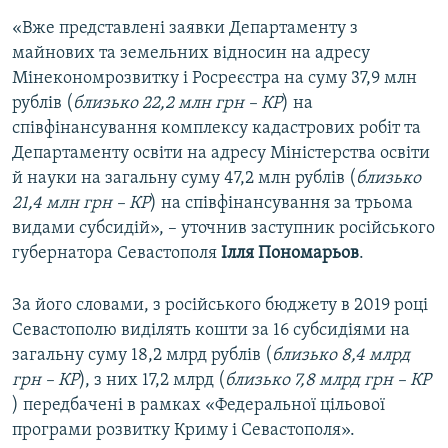
«Вже представлені заявки Департаменту з
майнових та земельних відносин на адресу
Мінекономрозвитку і Росреєстра на суму 37,9 млн
рублів (
близько 22,2 млн грн – КР
) на
співфінансування комплексу кадастрових робіт та
Департаменту освіти на адресу Міністерства освіти
й науки на загальну суму 47,2 млн рублів (
близько
21,4 млн грн – КР
) на співфінансування за трьома
видами субсидій», – уточнив заступник російського
губернатора Севастополя
Ілля Пономарьов
.
За його словами, з російського бюджету в 2019 році
Севастополю виділять кошти за 16 субсидіями на
загальну суму 18,2 млрд рублів (
близько 8,4 млрд
грн – КР
), з них 17,2 млрд (
близько 7,8 млрд грн – КР
) передбачені в рамках «Федеральної цільової
програми розвитку Криму і Севастополя».