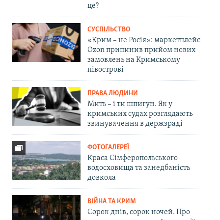
це?
СУСПІЛЬСТВО
«Крим – не Росія»: маркетплейс
Ozon припинив прийом нових
замовлень на Кримському
півострові
ПРАВА ЛЮДИНИ
Мить – і ти шпигун. Як у
кримських судах розглядають
звинувачення в держзраді
ФОТОГАЛЕРЕЇ
Краса Сімферопольського
водосховища та занедбаність
довкола
ВІЙНА ТА КРИМ
Сорок днів, сорок ночей. Про