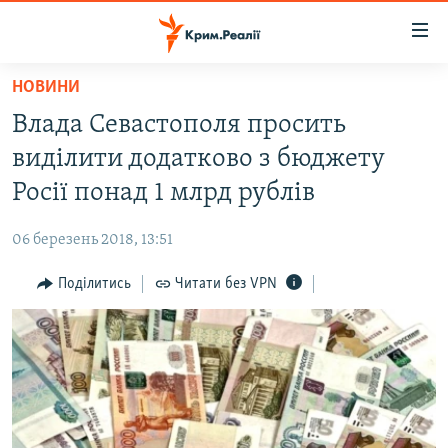
Доступність
посилання
Перейти
НОВИНИ
до
НОВИНИ
Влада Севастополя просить
основного
ВОДА.КРИМ
матеріалу
виділити додатково з бюджету
ВІДЕО ТА ФОТО
Перейти
Росії понад 1 млрд рублів
до
ПОЛІТИКА
основної
06 березень 2018, 13:51
БЛОГИ
навігації
Перейти
Поділитись
Читати без VPN
ПОГЛЯД
до
ІНТЕРВ'Ю
пошуку
ВСЕ ЗА ДЕНЬ
СПЕЦПРОЕКТИ
ЯК ОБІЙТИ БЛОКУВАННЯ
ДЕПОРТАЦІЯ