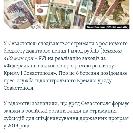
ВІДЕОУРОКИ «ELIFBE»
Русский
СВІДЧЕННЯ ОКУПАЦІЇ
Qırımtatar
УКРАЇНСЬКА ПРОБЛЕМА КРИМУ
ДОЛУЧАЙСЯ!
ІНФОГРАФІКА
У Севастополі сподіваються отримати з російського
бюджету додатково понад 1 млрд рублів (
близько
460 млн грн – КР
) на реалізацію заходів за
Усі сайти RFE/RL
«Федеральною цільовою програмою розвитку
Криму і Севастополя». Про це 6 березня повідомляє
прес-служба підконтрольного Кремлю уряду
Севастополя.
У відомстві зазначили, що уряд Севастополя формує
заявки в російські органи влади на отримання
субсидій для співфінансування державних програм
у 2019 році.