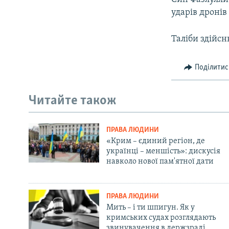
ударів дронів
Таліби здійс
Поділитис
Читайте також
ПРАВА ЛЮДИНИ
«Крим – єдиний регіон, де
українці – меншість»: дискусія
навколо нової пам'ятної дати
ПРАВА ЛЮДИНИ
Мить – і ти шпигун. Як у
кримських судах розглядають
звинувачення в держзраді