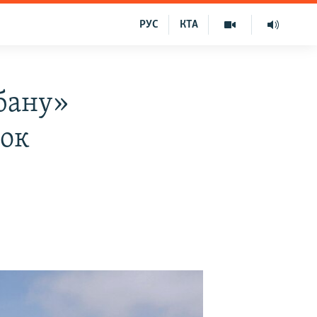
РУС
КТА
ібану»
док