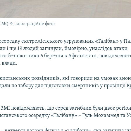
 MQ-9 , ілюстраційне фото
осередку екстремістського угруповання «Талібан» у Па
и і ще 19 людей загинули, ймовірно, унаслідок атаки
го безпілотника 6 березня в Афганістані, повідомляют
 влади.
истанських розвідників, які говорили на умовах анон
дали по табору для підготовки смертників у провінції К
 ЗМІ повідомляють, що серед загиблих були двоє регіо
станського осередку «Талібану» – Гуль Мохаммед та Ус
– четверта вагома фігура з «Талібану», яка загинула у