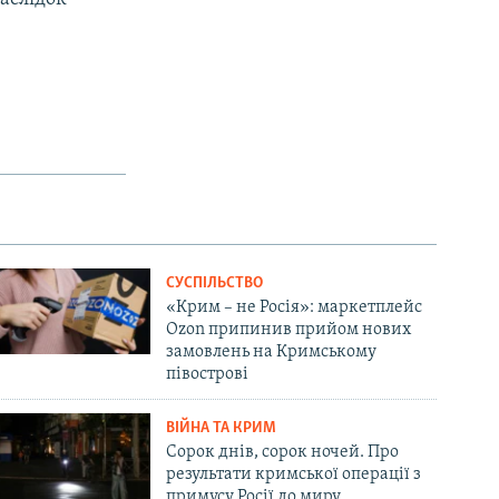
СУСПІЛЬСТВО
«Крим – не Росія»: маркетплейс
Ozon припинив прийом нових
замовлень на Кримському
півострові
ВІЙНА ТА КРИМ
Сорок днів, сорок ночей. Про
результати кримської операції з
примусу Росії до миру