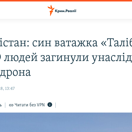
істан: син ватажка «Тал
19 людей загинули унаслі
 дрона
8, 13:47
ь
Читати без VPN