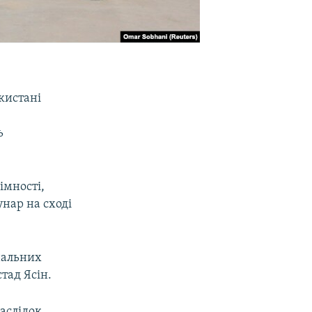
кистані
ь
імності,
унар на сході
нальних
тад Ясін.
наслідок