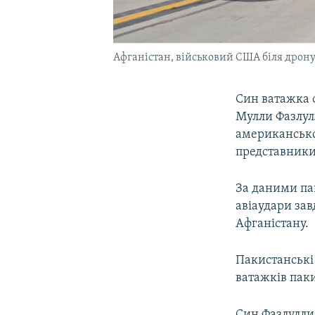
Афганістан, військовий США біля дрону
Син ватажка 
Мулли Фазлулл
американсько
представники
За даними пак
авіаудари зав
Афганістану.
Пакистанські
ватажків паки
Син Фазлулли 