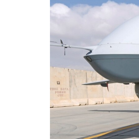
ВІДЕОУРОКИ «ELIFBE»
СВІДЧЕННЯ ОКУПАЦІЇ
УКРАЇНСЬКА ПРОБЛЕМА КРИМУ
ІНФОГРАФІКА