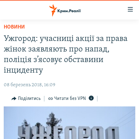
Доступність
посилання
Перейти
НОВИНИ
до
НОВИНИ
Ужгород: учасниці акції за права
основного
ВОДА.КРИМ
матеріалу
жінок заявляють про напад,
ВІДЕО ТА ФОТО
Перейти
поліція з’ясовує обставини
до
ПОЛІТИКА
інциденту
основної
БЛОГИ
навігації
08 березень 2018, 16:09
Перейти
ПОГЛЯД
до
Поділитись
Читати без VPN
ІНТЕРВ'Ю
пошуку
ВСЕ ЗА ДЕНЬ
СПЕЦПРОЕКТИ
ЯК ОБІЙТИ БЛОКУВАННЯ
ДЕПОРТАЦІЯ