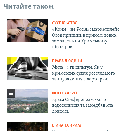
Читайте також
СУСПІЛЬСТВО
«Крим – не Росія»: маркетплейс
Ozon припинив прийом нових
замовлень на Кримському
півострові
ПРАВА ЛЮДИНИ
Мить – і ти шпигун. Як у
кримських судах розглядають
звинувачення в держзраді
ФОТОГАЛЕРЕЇ
Краса Сімферопольського
водосховища та занедбаність
довкола
ВІЙНА ТА КРИМ