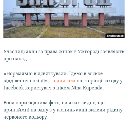
ВІДЕОУРОКИ «ELIFBE»
Русский
СВІДЧЕННЯ ОКУПАЦІЇ
Qırımtatar
УКРАЇНСЬКА ПРОБЛЕМА КРИМУ
ДОЛУЧАЙСЯ!
ІНФОГРАФІКА
Учасниці акції за права жінок в Ужгороді заявляють
про напад.
Усі сайти RFE/RL
«Нормально відсвяткували. Їдемо в міське
відділення поліції», –
написала
на сторінці заходу у
Facebook користувач з ніком Nina Kupenda.
Вона оприлюднила фото, на яких видно, що
принаймні на одну з учасниць акції вилили рідину
червоного кольору.