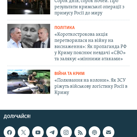
Сорок днів, сорок ночей. Про
результати кримської операції з
примусу Росії до миру
ПОЛІТИКА
«Короткострокова акція
перетворилася на війну на
виснаження»: Як пропаганда РФ
у Криму пояснює невдачі «СВО»
та залякує «мінними атаками»
ВІЙНА ТА КРИМ
«Полювання на колони». Як ЗСУ
ріжуть військову логістику Росії в
Криму
ДОЛУЧАЙСЯ!