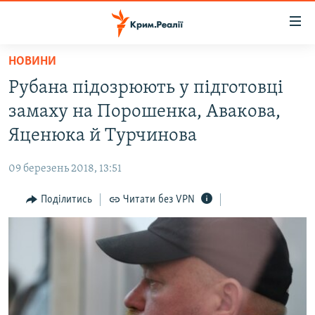
Доступність
посилання
Перейти
НОВИНИ
до
НОВИНИ
Рубана підозрюють у підготовці
основного
ВОДА.КРИМ
матеріалу
замаху на Порошенка, Авакова,
ВІДЕО ТА ФОТО
Перейти
Яценюка й Турчинова
до
ПОЛІТИКА
основної
09 березень 2018, 13:51
БЛОГИ
навігації
Перейти
Поділитись
Читати без VPN
ПОГЛЯД
до
ІНТЕРВ'Ю
пошуку
ВСЕ ЗА ДЕНЬ
СПЕЦПРОЕКТИ
ЯК ОБІЙТИ БЛОКУВАННЯ
ДЕПОРТАЦІЯ