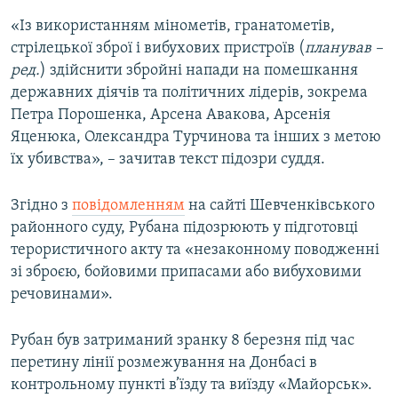
«Із використанням мінометів, гранатометів,
стрілецької зброї і вибухових пристроїв (
планував –
ред.
) здійснити збройні напади на помешкання
державних діячів та політичних лідерів, зокрема
Петра Порошенка, Арсена Авакова, Арсенія
Яценюка, Олександра Турчинова та інших з метою
їх убивства», – зачитав текст підозри суддя.
Згідно з
повідомленням
на сайті Шевченківського
районного суду, Рубана підозрюють у підготовці
терористичного акту та «незаконному поводженні
зі зброєю, бойовими припасами або вибуховими
речовинами».
Рубан був затриманий зранку 8 березня під час
перетину лінії розмежування на Донбасі в
контрольному пункті в’їзду та виїзду «Майорськ».