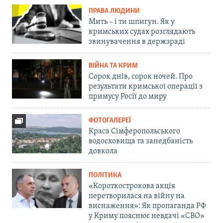
ПРАВА ЛЮДИНИ
Мить – і ти шпигун. Як у
кримських судах розглядають
звинувачення в держзраді
ВІЙНА ТА КРИМ
Сорок днів, сорок ночей. Про
результати кримської операції з
примусу Росії до миру
ФОТОГАЛЕРЕЇ
Краса Сімферопольського
водосховища та занедбаність
довкола
ПОЛІТИКА
«Короткострокова акція
перетворилася на війну на
виснаження»: Як пропаганда РФ
у Криму пояснює невдачі «СВО»