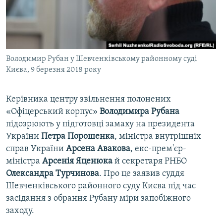
ВІДЕОУРОКИ «ELIFBE»
Русский
СВІДЧЕННЯ ОКУПАЦІЇ
Qırımtatar
УКРАЇНСЬКА ПРОБЛЕМА КРИМУ
Володимир Рубан у Шевченківському районному суді
ДОЛУЧАЙСЯ!
ІНФОГРАФІКА
Києва, 9 березня 2018 року
Керівника центру звільнення полонених
Усі сайти RFE/RL
«Офіцерський корпус»
Володимира Рубана
підозрюють у підготовці замаху на президента
України
Петра Порошенка
, міністра внутрішніх
справ України
Арсена Авакова
, екс-прем'єр-
міністра
Арсенія Яценюка
й секретаря РНБО
Олександра Турчинова
. Про це заявив суддя
Шевченківського районного суду Києва під час
засідання з обрання Рубану міри запобіжного
заходу.