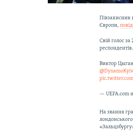
Півзахисник 
Європи,
пові
Свій голос за 
респондентів
Виктор Цыган
@DynamoKyi
pic.twitter.c
— UEFA.com 
На звання гра
лондонського 
«Зальцзбургу