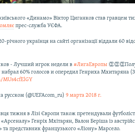
київського «Динамо» Віктор Циганков став гравцем тиж
домляє
прес-служба УЄФА.
20-річного українця на сайті організації віддали 60 від
.
ков - Лучший игрок недели в
#ЛигаЕвропы
👏👏👏Пол
v
набрал 60% голосов и опередил Генриха Мхитаряна (3
om/MUs4cfElGY
на русском (@UEFAcom_ru)
9 марта 2018 г.
вця тижня в Лізі Європи також претендували футболіс
«Арсеналу» Генріх Мхітарян, Валон Беріша із австрій
» та представник французького «Ліону» Марсело.