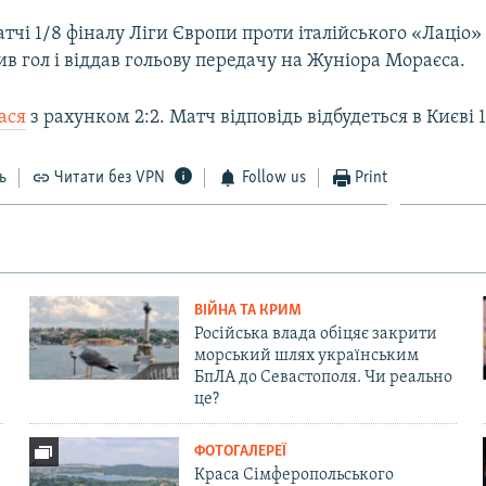
атчі 1/8 фіналу Ліги Європи проти італійського «Лаціо»
в гол і віддав гольову передачу на Жуніора Мораєса.
ася
з рахунком 2:2. Матч відповідь відбудеться в Києві 
ь
Читати без VPN
Follow us
Print
ВІЙНА ТА КРИМ
Російська влада обіцяє закрити
морський шлях українським
БпЛА до Севастополя. Чи реально
це?
ФОТОГАЛЕРЕЇ
Краса Сімферопольського