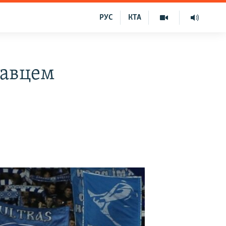
РУС
КТА
равцем