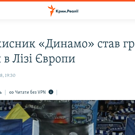
хисник «Динамо» став г
 в Лізі Європи
8, 19:30
ь
Читати без VPN