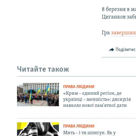
8 березня в м
Циганков заби
Гра
завершил
Поділитис
Читайте також
ПРАВА ЛЮДИНИ
«Крим – єдиний регіон, де
українці – меншість»: дискусія
навколо нової пам'ятної дати
ПРАВА ЛЮДИНИ
Мить – і ти шпигун. Як у