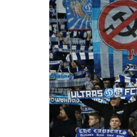
ВІДЕОУРОКИ «ELIFBE»
СВІДЧЕННЯ ОКУПАЦІЇ
УКРАЇНСЬКА ПРОБЛЕМА КРИМУ
ІНФОГРАФІКА