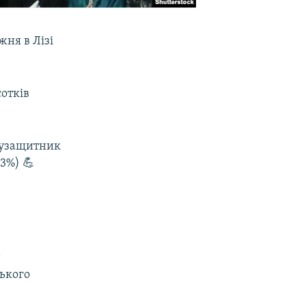
ня в Лізі
сотків
узащитник
3%) 💪
т
ського