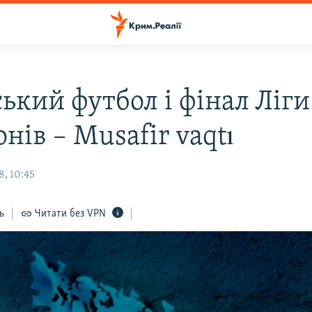
ький футбол і фінал Ліги
нів – Musafir vaqtı
8, 10:45
ь
Читати без VPN