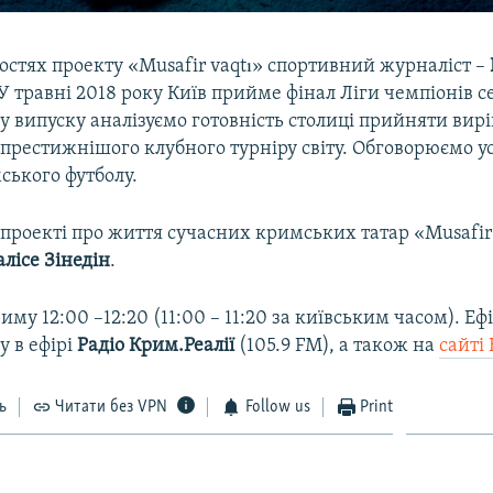
гостях проекту «Musafir vaqtı» спортивний журналіст –
 У травні 2018 року Київ прийме фінал Ліги чемпіонів с
у випуску аналізуємо готовність столиці прийняти ви
престижнішого клубного турніру світу. Обговорюємо у
ського футболу.
проекті про життя сучасних кримських татар «Musafir 
алісе Зінедін
.
риму 12:00 –12:20 (11:00 – 11:20 за київським часом). Е
у в ефірі
Радіо Крим.Реалії
(105.9 FM), а також на
сайті
ь
Читати без VPN
Follow us
Print