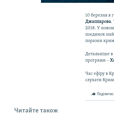
10 березня в 
Джаппарова
.
2018. У новом
поєдинок най
поразки крим
Детальніше в 
програми –
Х
Час ефіру в К
слухати Крим
Поділитис
Читайте також