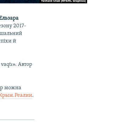
Ельзара
езону 2017-
рішальний
спіхи й
vaqtı». Автор
фір можна
 Крым.Реалии
.