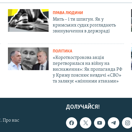
ПРАВА ЛЮДИНИ
Мить – і ти шпигун. Як у
кримських судах розглядають
звинувачення в держзраді
ПОЛІТИКА
«Короткострокова акція
перетворилася на війну на
виснаження»: Як пропаганда РФ
у Криму пояснює невдачі «СВО»
та залякує «мінними атаками»
ДОЛУЧАЙСЯ!
. Про нас