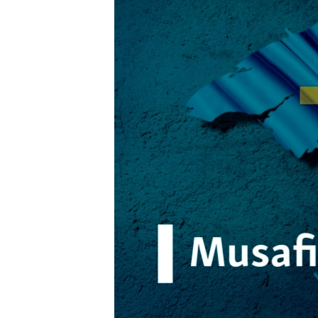
ВІДЕОУРОКИ «ELIFBE»
СВІДЧЕННЯ ОКУПАЦІЇ
УКРАЇНСЬКА ПРОБЛЕМА КРИМУ
ІНФОГРАФІКА