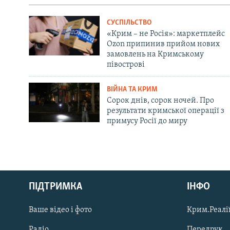
СУСПІЛЬСТВО
«Крим – не Росія»: маркетплейс
Ozon припинив прийом нових
замовлень на Кримському
півострові
ВІЙНА ТА КРИМ
Сорок днів, сорок ночей. Про
результати кримської операції з
примусу Росії до миру
Русский
ПІДТРИМКА
ІНФО
Qırımtatar
Ваше відео і фото
Крим.Реалії
ДОЛУЧАЙСЯ!
Радіо
Передрук