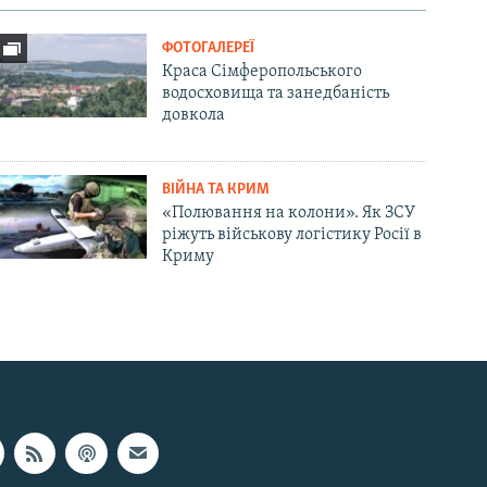
ФОТОГАЛЕРЕЇ
Краса Сімферопольського
водосховища та занедбаність
довкола
ВІЙНА ТА КРИМ
«Полювання на колони». Як ЗСУ
ріжуть військову логістику Росії в
Криму