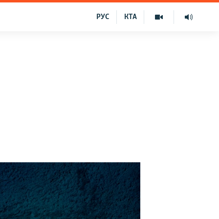
РУС
КТА