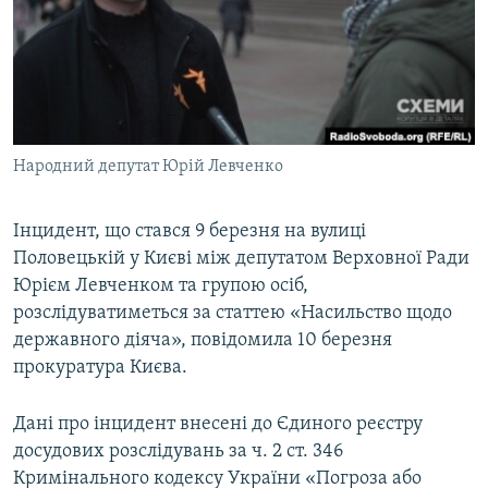
ВІДЕОУРОКИ «ELIFBE»
Русский
СВІДЧЕННЯ ОКУПАЦІЇ
Qırımtatar
УКРАЇНСЬКА ПРОБЛЕМА КРИМУ
ДОЛУЧАЙСЯ!
ІНФОГРАФІКА
Народний депутат Юрій Левченко
Інцидент, що стався 9 березня на вулиці
Усі сайти RFE/RL
Половецькій у Києві між депутатом Верховної Ради
Юрієм Левченком та групою осіб,
розслідуватиметься за статтею «Насильство щодо
державного діяча», повідомила 10 березня
прокуратура Києва.
Дані про інцидент внесені до Єдиного реєстру
досудових розслідувань за ч. 2 ст. 346
Кримінального кодексу України «Погроза або