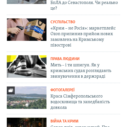
БпЛА до Севастополя. Чи реально
це?
СУСПІЛЬСТВО
«Крим – не Росія»: маркетплейс
Ozon припинив прийом нових
замовлень на Кримському
півострові
ПРАВА ЛЮДИНИ
Мить – і ти шпигун. Як у
кримських судах розглядають
звинувачення в держзраді
ФОТОГАЛЕРЕЇ
Краса Сімферопольського
водосховища та занедбаність
довкола
ВІЙНА ТА КРИМ