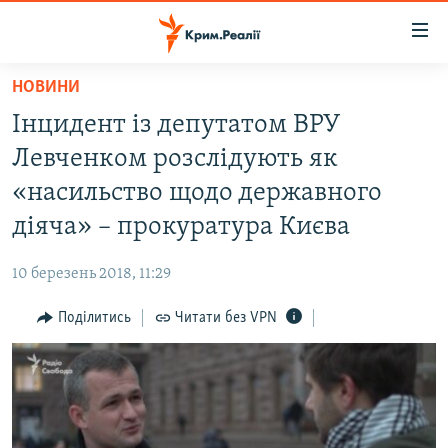
Доступність
посилання
Перейти
НОВИНИ
до
НОВИНИ
Інцидент із депутатом ВРУ
основного
ВОДА.КРИМ
матеріалу
Левченком розслідують як
ВІДЕО ТА ФОТО
Перейти
«насильство щодо державного
до
ПОЛІТИКА
діяча» – прокуратура Києва
основної
БЛОГИ
навігації
10 березень 2018, 11:29
Перейти
ПОГЛЯД
до
Поділитись
Читати без VPN
ІНТЕРВ'Ю
пошуку
ВСЕ ЗА ДЕНЬ
СПЕЦПРОЕКТИ
ЯК ОБІЙТИ БЛОКУВАННЯ
ДЕПОРТАЦІЯ