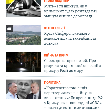
ПРАВА ЛЮДИНИ
Мить – і ти шпигун. Як у
кримських судах розглядають
звинувачення в держзраді
ФОТОГАЛЕРЕЇ
Краса Сімферопольського
водосховища та занедбаність
довкола
ВІЙНА ТА КРИМ
Сорок днів, сорок ночей. Про
результати кримської операції з
примусу Росії до миру
ПОЛІТИКА
«Короткострокова акція
перетворилася на війну на
виснаження»: Як пропаганда РФ
у Криму пояснює невдачі «СВО»
та залякує «мінними атаками»