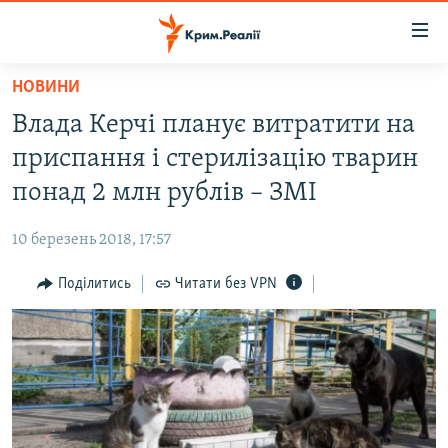
Доступність
посилання
Перейти
НОВИНИ
до
НОВИНИ
Влада Керчі планує витратити на
основного
ВОДА.КРИМ
матеріалу
приспання і стерилізацію тварин
ВІДЕО ТА ФОТО
Перейти
понад 2 млн рублів – ЗМІ
до
ПОЛІТИКА
основної
10 березень 2018, 17:57
БЛОГИ
навігації
Перейти
Поділитись
Читати без VPN
ПОГЛЯД
до
ІНТЕРВ'Ю
пошуку
ВСЕ ЗА ДЕНЬ
СПЕЦПРОЕКТИ
ЯК ОБІЙТИ БЛОКУВАННЯ
ДЕПОРТАЦІЯ