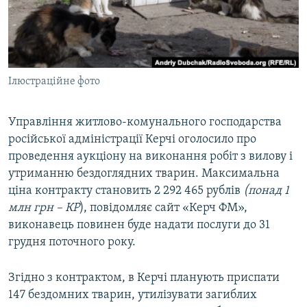
ВІДЕОУРОКИ «ELIFBE»
Русский
СВІДЧЕННЯ ОКУПАЦІЇ
Qırımtatar
УКРАЇНСЬКА ПРОБЛЕМА КРИМУ
Ілюстраційне фото
ДОЛУЧАЙСЯ!
ІНФОГРАФІКА
Управління житлово-комунального господарства
російської адміністрації Керчі оголосило про
Усі сайти RFE/RL
проведення аукціону на виконання робіт з вилову і
утриманню бездоглядних тварин. Максимальна
ціна контракту становить 2 292 465 рублів
(понад 1
млн грн – КР
), повідомляє сайт «Керч ФМ»,
виконавець повинен буде надати послуги до 31
грудня поточного року.
Згідно з контрактом, в Керчі планують приспати
147 бездомних тварин, утилізувати загиблих