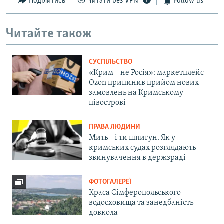
Поділитись
Читати без VPN
Follow us
Читайте також
СУСПІЛЬСТВО
«Крим – не Росія»: маркетплейс
Ozon припинив прийом нових
замовлень на Кримському
півострові
ПРАВА ЛЮДИНИ
Мить – і ти шпигун. Як у
кримських судах розглядають
звинувачення в держзраді
ФОТОГАЛЕРЕЇ
Краса Сімферопольського
водосховища та занедбаність
довкола