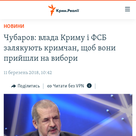
Доступність
посилання
Перейти
НОВИНИ
до
НОВИНИ
Чубаров: влада Криму і ФСБ
основного
ВОДА.КРИМ
матеріалу
залякують кримчан, щоб вони
ВІДЕО ТА ФОТО
Перейти
прийшли на вибори
до
ПОЛІТИКА
основної
11 березень 2018, 10:42
БЛОГИ
навігації
Перейти
Поділитись
Читати без VPN
ПОГЛЯД
до
ІНТЕРВ'Ю
пошуку
ВСЕ ЗА ДЕНЬ
СПЕЦПРОЕКТИ
ЯК ОБІЙТИ БЛОКУВАННЯ
ДЕПОРТАЦІЯ