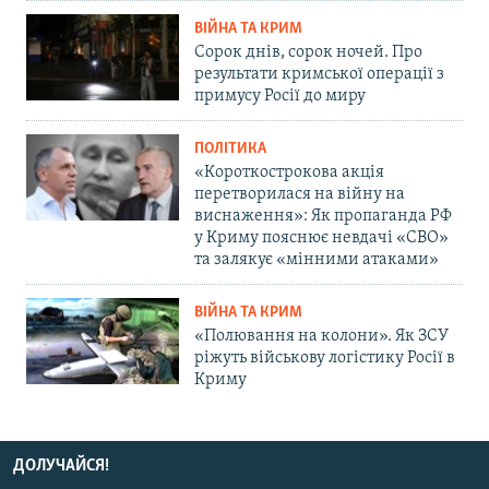
ВІЙНА ТА КРИМ
Сорок днів, сорок ночей. Про
результати кримської операції з
примусу Росії до миру
ПОЛІТИКА
«Короткострокова акція
перетворилася на війну на
виснаження»: Як пропаганда РФ
у Криму пояснює невдачі «СВО»
та залякує «мінними атаками»
ВІЙНА ТА КРИМ
«Полювання на колони». Як ЗСУ
ріжуть військову логістику Росії в
Криму
ДОЛУЧАЙСЯ!