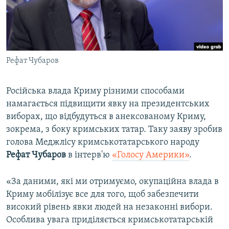
ВІДЕОУРОКИ «ELIFBE»
Русский
СВІДЧЕННЯ ОКУПАЦІЇ
Qırımtatar
УКРАЇНСЬКА ПРОБЛЕМА КРИМУ
Рефат Чубаров
ДОЛУЧАЙСЯ!
ІНФОГРАФІКА
Російська влада Криму різними способами
намагається підвищити явку на президентських
Усі сайти RFE/RL
виборах, що відбудуться в анексованому Криму,
зокрема, з боку кримських татар. Таку заяву зробив
голова Меджлісу кримськотатарського народу
Рефат Чубаров
в інтерв'ю
«Голосу Америки»
.
«За даними, які ми отримуємо, окупаційна влада в
Криму мобілізує все для того, щоб забезпечити
високий рівень явки людей на незаконні вибори.
Особлива увага приділяється кримськотатарській