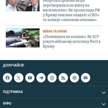
«Короткострокова акція
перетворилася на війну на
виснаження»: Як пропаганда РФ
у Криму пояснює невдачі «СВО»
та залякує «мінними атаками»
ВІЙНА ТА КРИМ
«Полювання на колони». Як ЗСУ
ріжуть військову логістику Росії в
Криму
ДОЛУЧАЙСЯ!
ПІДТРИМКА
ІНФО