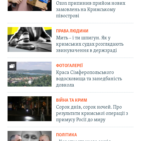
Ozon припинив прийом нових
замовлень на Кримському
півострові
ПРАВА ЛЮДИНИ
Мить – і ти шпигун. Як у
кримських судах розглядають
звинувачення в держзраді
ФОТОГАЛЕРЕЇ
Краса Сімферопольського
водосховища та занедбаність
довкола
ВІЙНА ТА КРИМ
Сорок днів, сорок ночей. Про
результати кримської операції з
примусу Росії до миру
ПОЛІТИКА