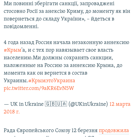
Ми повинні зберігати санкції, запроваджені
стосовно Росії за анексію Криму, до моменту як він
повернеться до складу України», – йдеться в
повідомленні.
4 года назад Россия начала незаконную аннексию
#Крым
'а, и с тех пор навязывает свое власть
населению.Ми должны сохранять санкции,
наложенные на Россию за аннексию Крыма, до
момента как он вернется в состав
Украины.
#КрымэтоУкраина
pic.twitter.com/9aKR6EvN5W
— UK in Ukraine 🇬🇧🇺🇦 (@UKinUkraine)
12 марта
2018 г.
Рада Європейського Союзу 12 березня
продовжила