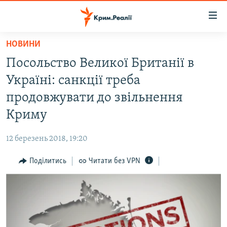
Доступність
посилання
Перейти
НОВИНИ
до
НОВИНИ
Посольство Великої Британії в
основного
ВОДА.КРИМ
матеріалу
Україні: санкції треба
ВІДЕО ТА ФОТО
Перейти
продовжувати до звільнення
до
ПОЛІТИКА
Криму
основної
БЛОГИ
навігації
12 березень 2018, 19:20
Перейти
ПОГЛЯД
до
Поділитись
Читати без VPN
ІНТЕРВ'Ю
пошуку
ВСЕ ЗА ДЕНЬ
СПЕЦПРОЕКТИ
ЯК ОБІЙТИ БЛОКУВАННЯ
ДЕПОРТАЦІЯ