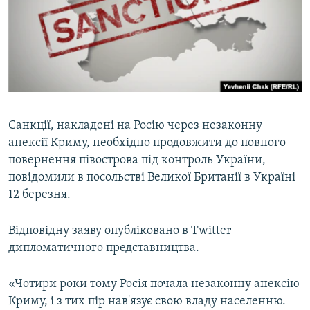
ВІДЕОУРОКИ «ELIFBE»
Русский
СВІДЧЕННЯ ОКУПАЦІЇ
Qırımtatar
УКРАЇНСЬКА ПРОБЛЕМА КРИМУ
ДОЛУЧАЙСЯ!
ІНФОГРАФІКА
Санкції, накладені на Росію через незаконну
анексії Криму, необхідно продовжити до повного
Усі сайти RFE/RL
повернення півострова під контроль України,
повідомили в посольстві Великої Британії в Україні
12 березня.
Відповідну заяву опубліковано в Twitter
дипломатичного представництва.
«Чотири роки тому Росія почала незаконну анексію
Криму, і з тих пір нав'язує свою владу населенню.