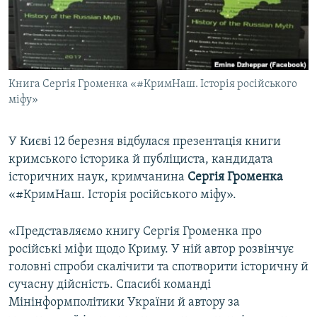
ВІДЕОУРОКИ «ELIFBE»
Русский
СВІДЧЕННЯ ОКУПАЦІЇ
Qırımtatar
УКРАЇНСЬКА ПРОБЛЕМА КРИМУ
Книга Сергія Громенка «#КримНаш. Історія російського
ДОЛУЧАЙСЯ!
ІНФОГРАФІКА
міфу»
У Києві 12 березня відбулася презентація книги
Усі сайти RFE/RL
кримського історика й публіциста, кандидата
історичних наук, кримчанина
Сергія Громенка
«#КримНаш. Історія російського міфу».
«Представляємо книгу Сергія Громенка про
російські міфи щодо Криму. У ній автор розвінчує
головні спроби скалічити та спотворити історичну й
сучасну дійсність. Спасибі команді
Мінінформполітики України й автору за