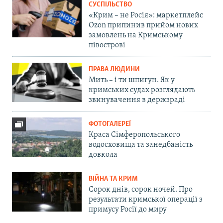
СУСПІЛЬСТВО
«Крим – не Росія»: маркетплейс
Ozon припинив прийом нових
замовлень на Кримському
півострові
ПРАВА ЛЮДИНИ
Мить – і ти шпигун. Як у
кримських судах розглядають
звинувачення в держзраді
ФОТОГАЛЕРЕЇ
Краса Сімферопольського
водосховища та занедбаність
довкола
ВІЙНА ТА КРИМ
Сорок днів, сорок ночей. Про
результати кримської операції з
примусу Росії до миру