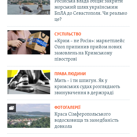
Російська влада обіцяє закрити
морський шлях українським
БпЛА до Севастополя. Чи реально
це?
СУСПІЛЬСТВО
«Крим – не Росія»: маркетплейс
Ozon припинив прийом нових
замовлень на Кримському
півострові
ПРАВА ЛЮДИНИ
Мить – і ти шпигун. Як у
кримських судах розглядають
звинувачення в держзраді
ФОТОГАЛЕРЕЇ
Краса Сімферопольського
водосховища та занедбаність
довкола