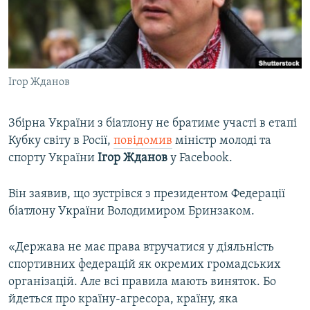
ВІДЕОУРОКИ «ELIFBE»
Русский
СВІДЧЕННЯ ОКУПАЦІЇ
Qırımtatar
УКРАЇНСЬКА ПРОБЛЕМА КРИМУ
Ігор Жданов
ДОЛУЧАЙСЯ!
ІНФОГРАФІКА
Збірна України з біатлону не братиме участі в етапі
Кубку світу в Росії,
повідомив
міністр молоді та
Усі сайти RFE/RL
спорту України
Ігор Жданов
у Facebook.
Він заявив, що зустрівся з президентом Федерації
біатлону України Володимиром Бринзаком.
«Держава не має права втручатися у діяльність
спортивних федерацій як окремих громадських
організацій. Але всі правила мають виняток. Бо
йдеться про країну-агресора, країну, яка