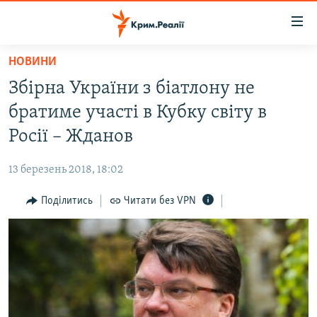
Доступність
посилання
Перейти
НОВИНИ
до
НОВИНИ
Збірна України з біатлону не
основного
ВОДА.КРИМ
матеріалу
братиме участі в Кубку світу в
ВІДЕО ТА ФОТО
Перейти
Росії – Жданов
до
ПОЛІТИКА
основної
13 березень 2018, 18:02
БЛОГИ
навігації
Перейти
Поділитись
Читати без VPN
ПОГЛЯД
до
ІНТЕРВ'Ю
пошуку
ВСЕ ЗА ДЕНЬ
СПЕЦПРОЕКТИ
ЯК ОБІЙТИ БЛОКУВАННЯ
ДЕПОРТАЦІЯ