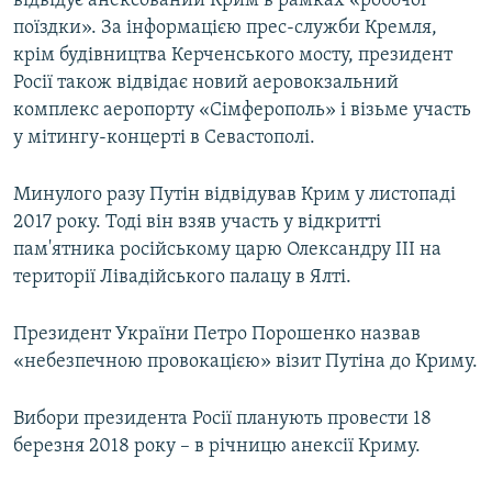
відвідує анексований Крим в рамках «робочої
поїздки». За інформацією прес-служби Кремля,
крім будівництва Керченського мосту, президент
Росії також відвідає новий аеровокзальний
комплекс аеропорту «Сімферополь» і візьме участь
у мітингу-концерті в Севастополі.
Минулого разу Путін відвідував Крим у листопаді
2017 року. Тоді він взяв участь у відкритті
пам'ятника російському царю Олександру III на
території Лівадійського палацу в Ялті.
Президент України Петро Порошенко назвав
«небезпечною провокацією» візит Путіна до Криму.
Вибори президента Росії планують провести 18
березня 2018 року – в річницю анексії Криму.