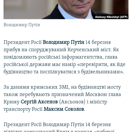
ВІДЕОУРОКИ «ELIFBE»
Русский
СВІДЧЕННЯ ОКУПАЦІЇ
Qırımtatar
Володимир Путін
УКРАЇНСЬКА ПРОБЛЕМА КРИМУ
ДОЛУЧАЙСЯ!
ІНФОГРАФІКА
Президент Росії
Володимир Путін
14 березня
прибув на споруджуваний Керченський міст. Як
повідомляють російські інформагентства, глава
Усі сайти RFE/RL
російської держави має намір «перевірити, як йде
будівництво та поспілкуватися з будівельниками».
За даними кримських ЗМІ, на будівництві мосту
також перебувають призначений Москвою глава
Криму
Сергій Аксенов
(Аксьонов) і міністр
транспорту Росії
Максим Соколов
.
Президент Росії Володимир Путін 14 березня