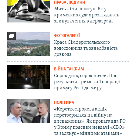
ПРАВА ЛЮДИНИ
Мить – і ти шпигун. Як у
кримських судах розглядають
звинувачення в держзраді
ФОТОГАЛЕРЕЇ
Краса Сімферопольського
водосховища та занедбаність
довкола
ВІЙНА ТА КРИМ
Сорок днів, сорок ночей. Про
результати кримської операції з
примусу Росії до миру
ПОЛІТИКА
«Короткострокова акція
перетворилася на війну на
виснаження»: Як пропаганда РФ
у Криму пояснює невдачі «СВО»
та залякує «мінними атаками»