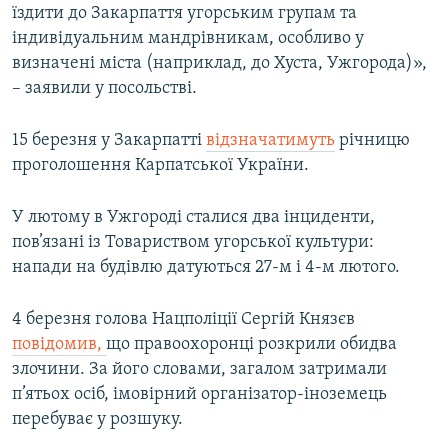
їздити до Закарпаття угорським групам та
індивідуальним мандрівникам, особливо у
визначені міста (наприклад, до Хуста, Ужгорода)»,
– заявили у посольстві.
15 березня у Закарпатті
відзначатимуть
річницю
проголошення Карпатської України.
У лютому в Ужгороді сталися два інциденти,
пов’язані із Товариством угорської культури:
напади на будівлю датуються 27-м і 4-м лютого.
4 березня голова Нацполіції Сергій Князєв
повідомив,
що правоохоронці розкрили обидва
злочини. За його словами, загалом затримали
п’ятьох осіб, імовірний організатор-іноземець
перебуває у розшуку.