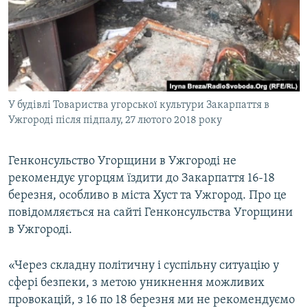
ВІДЕОУРОКИ «ELIFBE»
Русский
СВІДЧЕННЯ ОКУПАЦІЇ
Qırımtatar
УКРАЇНСЬКА ПРОБЛЕМА КРИМУ
ДОЛУЧАЙСЯ!
ІНФОГРАФІКА
У будівлі Товариства угорської культури Закарпаття в
Ужгороді після підпалу, 27 лютого 2018 року
Усі сайти RFE/RL
Генконсульство Угорщини в Ужгороді не
рекомендує угорцям їздити до Закарпаття 16-18
березня, особливо в міста Хуст та Ужгород. Про це
повідомляється на сайті Генконсульства Угорщини
в Ужгороді.
«Через складну політичну і суспільну ситуацію у
сфері безпеки, з метою уникнення можливих
провокацій, з 16 по 18 березня ми не рекомендуємо