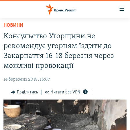
Доступність
посилання
Перейти
НОВИНИ
до
НОВИНИ
Консульство Угорщини не
основного
ВОДА.КРИМ
матеріалу
рекомендує угорцям їздити до
ВІДЕО ТА ФОТО
Перейти
Закарпаття 16-18 березня через
до
ПОЛІТИКА
можливі провокації
основної
БЛОГИ
навігації
14 березень 2018, 16:07
Перейти
ПОГЛЯД
до
Поділитись
Читати без VPN
ІНТЕРВ'Ю
пошуку
ВСЕ ЗА ДЕНЬ
СПЕЦПРОЕКТИ
ЯК ОБІЙТИ БЛОКУВАННЯ
ДЕПОРТАЦІЯ