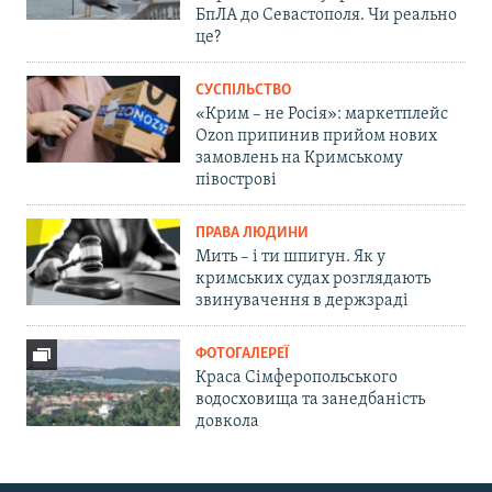
БпЛА до Севастополя. Чи реально
це?
СУСПІЛЬСТВО
«Крим – не Росія»: маркетплейс
Ozon припинив прийом нових
замовлень на Кримському
півострові
ПРАВА ЛЮДИНИ
Мить – і ти шпигун. Як у
кримських судах розглядають
звинувачення в держзраді
ФОТОГАЛЕРЕЇ
Краса Сімферопольського
водосховища та занедбаність
довкола