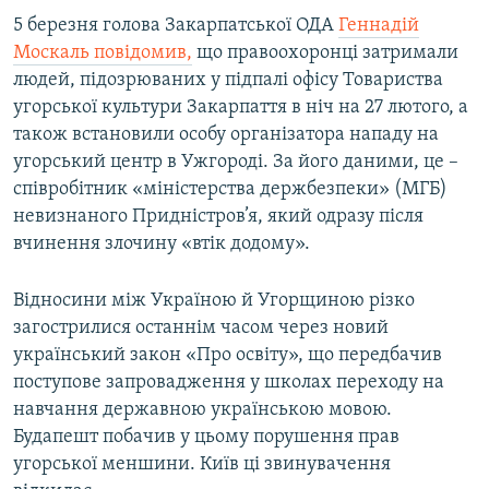
5 березня голова Закарпатської ОДА
Геннадій
Москаль повідомив,
що правоохоронці затримали
людей, підозрюваних у підпалі офісу Товариства
угорської культури Закарпаття в ніч на 27 лютого, а
також встановили особу організатора нападу на
угорський центр в Ужгороді. За його даними, це –
співробітник «міністерства держбезпеки» (МГБ)
невизнаного Придністров’я, який одразу після
вчинення злочину «втік додому».
Відносини між Україною й Угорщиною різко
загострилися останнім часом через новий
український закон «Про освіту», що передбачив
поступове запровадження у школах переходу на
навчання державною українською мовою.
Будапешт побачив у цьому порушення прав
угорської меншини. Київ ці звинувачення