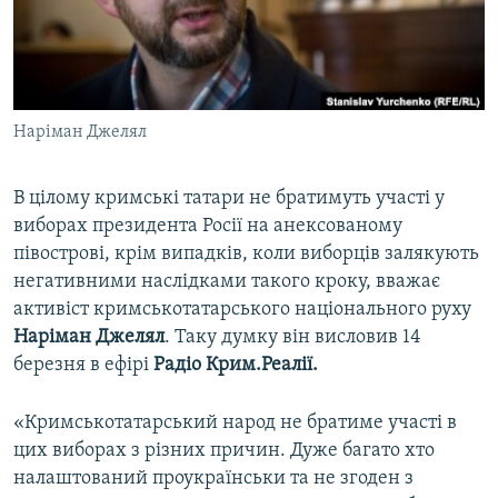
ВІДЕОУРОКИ «ELIFBE»
Русский
СВІДЧЕННЯ ОКУПАЦІЇ
Qırımtatar
УКРАЇНСЬКА ПРОБЛЕМА КРИМУ
Наріман Джелял
ДОЛУЧАЙСЯ!
ІНФОГРАФІКА
В цілому кримські татари не братимуть участі у
виборах президента Росії на анексованому
Усі сайти RFE/RL
півострові, крім випадків, коли виборців залякують
негативними наслідками такого кроку, вважає
активіст кримськотатарського національного руху
Наріман Джелял
. Таку думку він висловив 14
березня в ефірі
Радіо Крим.Реалії.
«Кримськотатарський народ не братиме участі в
цих виборах з різних причин. Дуже багато хто
налаштований проукраїнськи та не згоден з