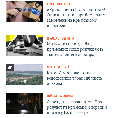
СУСПІЛЬСТВО
«Крим – не Росія»: маркетплейс
Ozon припинив прийом нових
замовлень на Кримському
півострові
ПРАВА ЛЮДИНИ
Мить – і ти шпигун. Як у
кримських судах розглядають
звинувачення в держзраді
ФОТОГАЛЕРЕЇ
Краса Сімферопольського
водосховища та занедбаність
довкола
ВІЙНА ТА КРИМ
Сорок днів, сорок ночей. Про
результати кримської операції з
примусу Росії до миру