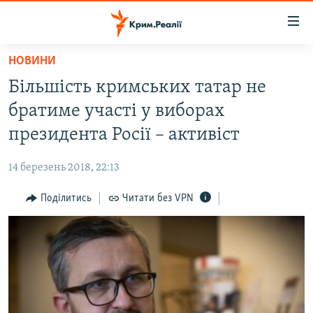
Доступність
посилання
Перейти
НОВИНИ
до
НОВИНИ
Більшість кримських татар не
основного
ВОДА.КРИМ
матеріалу
братиме участі у виборах
ВІДЕО ТА ФОТО
Перейти
президента Росії – активіст
до
ПОЛІТИКА
основної
14 березень 2018, 22:13
БЛОГИ
навігації
Перейти
Поділитись
Читати без VPN
ПОГЛЯД
до
ІНТЕРВ'Ю
пошуку
ВСЕ ЗА ДЕНЬ
СПЕЦПРОЕКТИ
ЯК ОБІЙТИ БЛОКУВАННЯ
ДЕПОРТАЦІЯ