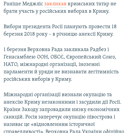
Раніше Меджліс
закликав
кримських татар не
брати участь у російських виборах в Криму.
Вибори президента Росії планують провести 18
березня 2018 року – в річницю анексії Криму.
1 березня Верховна Рада закликала Радбез і
Генасамблею ООН, ОБСЄ, Європейський Союз,
НАТО, міжнародні організації, іноземні
парламенти й уряди не визнавати легітимність
російських виборів у Криму.
Міжнародні організації визнали окупацію та
анексію Криму незаконними і засудили дії Росії.
Країни Заходу запровадили низку економічних
санкцій. Росія заперечує окупацію півострова і
називає це «відновленням історичної
справедливості». Верховна Рада України офіційно