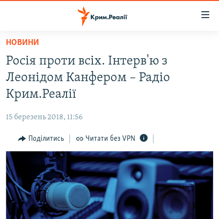
Доступність
посилання
Перейти
НОВИНИ
до
НОВИНИ
Росія проти всіх. Інтерв'ю з
основного
ВОДА.КРИМ
матеріалу
Леонідом Канфером – Радіо
ВІДЕО ТА ФОТО
Перейти
Крим.Реалії
до
ПОЛІТИКА
основної
15 березень 2018, 11:56
БЛОГИ
навігації
Перейти
Поділитись
Читати без VPN
ПОГЛЯД
до
ІНТЕРВ'Ю
пошуку
ВСЕ ЗА ДЕНЬ
СПЕЦПРОЕКТИ
ЯК ОБІЙТИ БЛОКУВАННЯ
ДЕПОРТАЦІЯ