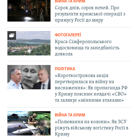
ВІЙНА ТА КРИМ
Сорок днів, сорок ночей. Про
результати кримської операції з
примусу Росії до миру
ФОТОГАЛЕРЕЇ
Краса Сімферопольського
водосховища та занедбаність
довкола
ПОЛІТИКА
«Короткострокова акція
перетворилася на війну на
виснаження»: Як пропаганда РФ
у Криму пояснює невдачі «СВО»
та залякує «мінними атаками»
ВІЙНА ТА КРИМ
«Полювання на колони». Як ЗСУ
ріжуть військову логістику Росії в
Криму