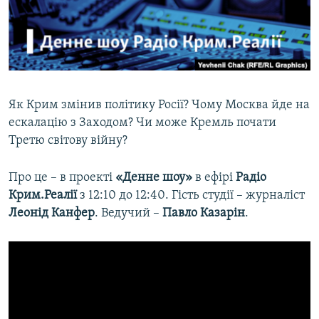
ВІДЕОУРОКИ «ELIFBE»
Русский
СВІДЧЕННЯ ОКУПАЦІЇ
Qırımtatar
УКРАЇНСЬКА ПРОБЛЕМА КРИМУ
ДОЛУЧАЙСЯ!
ІНФОГРАФІКА
Як Крим змінив політику Росії? Чому Москва йде на
ескалацію з Заходом? Чи може Кремль почати
Третю світову війну?
Усі сайти RFE/RL
Про це – в проекті
«Денне шоу»
в ефірі
Радіо
Крим.Реалії
з 12:10 до 12:40. Гість студії – журналіст
Леонід Канфер
. Ведучий –
Павло Казарін
.