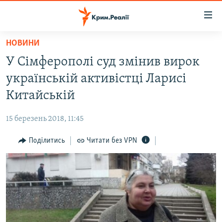
Доступність
посилання
Перейти
НОВИНИ
до
НОВИНИ
У Сімферополі суд змінив вирок
основного
ВОДА.КРИМ
матеріалу
українській активістці Ларисі
ВІДЕО ТА ФОТО
Перейти
Китайській
до
ПОЛІТИКА
основної
15 березень 2018, 11:45
БЛОГИ
навігації
Перейти
Поділитись
Читати без VPN
ПОГЛЯД
до
ІНТЕРВ'Ю
пошуку
ВСЕ ЗА ДЕНЬ
СПЕЦПРОЕКТИ
ЯК ОБІЙТИ БЛОКУВАННЯ
ДЕПОРТАЦІЯ