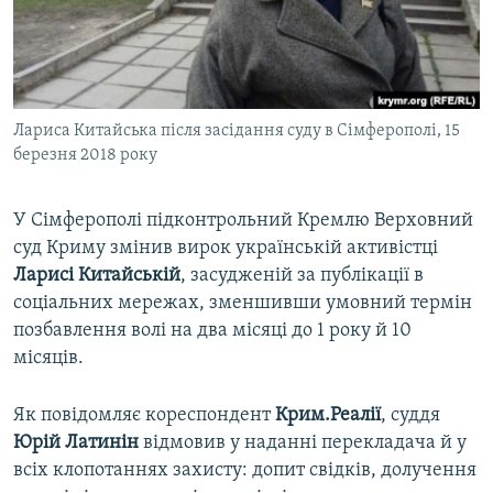
ВІДЕОУРОКИ «ELIFBE»
Русский
СВІДЧЕННЯ ОКУПАЦІЇ
Qırımtatar
УКРАЇНСЬКА ПРОБЛЕМА КРИМУ
Лариса Китайська після засідання суду в Сімферополі, 15
ДОЛУЧАЙСЯ!
ІНФОГРАФІКА
березня 2018 року
У Сімферополі підконтрольний Кремлю Верховний
Усі сайти RFE/RL
суд Криму змінив вирок українській активістці
Ларисі Китайській
, засудженій за публікації в
соціальних мережах, зменшивши умовний термін
позбавлення волі на два місяці до 1 року й 10
місяців.
Як повідомляє кореспондент
Крим.Реалії
, суддя
Юрій Латинін
відмовив у наданні перекладача й у
всіх клопотаннях захисту: допит свідків, долучення