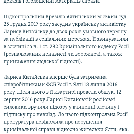
доказів і оголошенні матеріалів справи.
Підконтрольний Кремлю Ялтинський міський суд
25 грудня 2017 року засудив українську активістку
Ларису Китайську до двох років умовного терміну
за публікації в соціальних мережах. Її звинуватили
в злочині за ч. 1 ст. 282 Кримінального кодексу Росії
(розпалювання ненависті чи ворожнечі, а також
приниження людської гідності).
Лариса Китайська вперше була затримана
співробітниками ФСБ Росії в Ялті 18 липня 2016
року. Після цього в її квартирі провели обшук. 12
серпня 2016 року Ларисі Китайській російські
силовики вручили підозру у вчиненні злочину і
підписку про невиїзд. До цього підконтрольна Росії
прокуратура повідомила про порушення
кримінальної справи відносно жительки Ялти, яка,