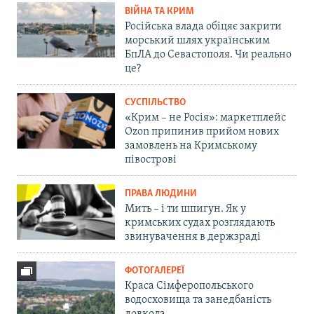
ВІЙНА ТА КРИМ
Російська влада обіцяє закрити
морський шлях українським
БпЛА до Севастополя. Чи реально
це?
СУСПІЛЬСТВО
«Крим – не Росія»: маркетплейс
Ozon припинив прийом нових
замовлень на Кримському
півострові
ПРАВА ЛЮДИНИ
Мить – і ти шпигун. Як у
кримських судах розглядають
звинувачення в держзраді
ФОТОГАЛЕРЕЇ
Краса Сімферопольського
водосховища та занедбаність