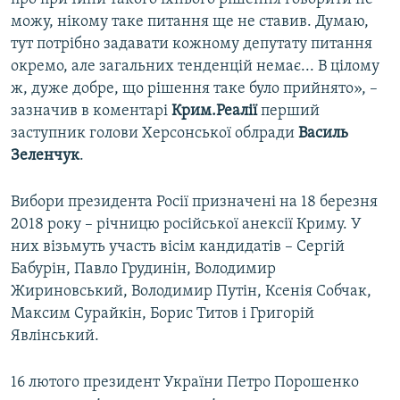
можу, нікому таке питання ще не ставив. Думаю,
тут потрібно задавати кожному депутату питання
окремо, але загальних тенденцій немає... В цілому
ж, дуже добре, що рішення таке було прийнято», –
зазначив в коментарі
Крим.Реалії
перший
заступник голови Херсонської облради
Василь
Зеленчук
.
Вибори президента Росії призначені на 18 березня
2018 року – річницю російської анексії Криму. У
них візьмуть участь вісім кандидатів – Сергій
Бабурін, Павло Грудинін, Володимир
Жириновський, Володимир Путін, Ксенія Собчак,
Максим Сурайкін, Борис Титов і Григорій
Явлінський.
16 лютого президент України Петро Порошенко