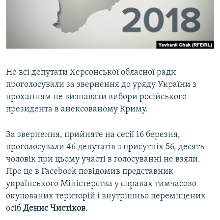
ВІДЕОУРОКИ «ELIFBE»
Русский
СВІДЧЕННЯ ОКУПАЦІЇ
Qırımtatar
УКРАЇНСЬКА ПРОБЛЕМА КРИМУ
ДОЛУЧАЙСЯ!
ІНФОГРАФІКА
Не всі депутати Херсонської обласної ради
проголосували за звернення до уряду України з
проханням не визнавати вибори російського
Усі сайти RFE/RL
президента в анексованому Криму.
За звернення, прийняте на сесії 16 березня,
проголосували 46 депутатів з присутніх 56, десять
чоловік при цьому участі в голосуванні не взяли.
Про це в Facebook повідомив представник
українського Міністерства у справах тимчасово
окупованих територій і внутрішньо переміщених
осіб
Денис Чистіков
.