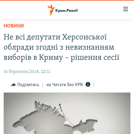
Доступність
посилання
Перейти
НОВИНИ
до
НОВИНИ
Не всі депутати Херсонської
основного
ВОДА.КРИМ
матеріалу
облради згодні з невизнанням
ВІДЕО ТА ФОТО
Перейти
виборів в Криму – рішення сесії
до
ПОЛІТИКА
основної
16 березень 2018, 22:11
БЛОГИ
навігації
Перейти
Поділитись
Читати без VPN
ПОГЛЯД
до
ІНТЕРВ'Ю
пошуку
ВСЕ ЗА ДЕНЬ
СПЕЦПРОЕКТИ
ЯК ОБІЙТИ БЛОКУВАННЯ
ДЕПОРТАЦІЯ