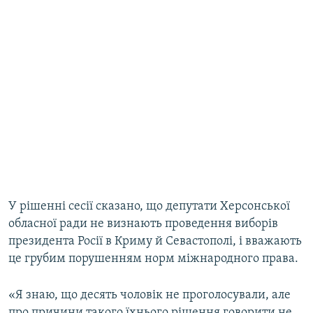
У рішенні сесії сказано, що депутати Херсонської
обласної ради не визнають проведення виборів
президента Росії в Криму й Севастополі, і вважають
це грубим порушенням норм міжнародного права.
«Я знаю, що десять чоловік не проголосували, але
про причини такого їхнього рішення говорити не