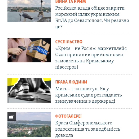
ВІЙНА ТА КРИМ
Російська влада обіцяє закрити
морський шлях українським
БпЛА до Севастополя. Чи реально
це?
СУСПІЛЬСТВО
«Крим – не Росія»: маркетплейс
Ozon припинив прийом нових
замовлень на Кримському
півострові
ПРАВА ЛЮДИНИ
Мить – і ти шпигун. Як у
кримських судах розглядають
звинувачення в держзраді
ФОТОГАЛЕРЕЇ
Краса Сімферопольського
водосховища та занедбаність
довкола