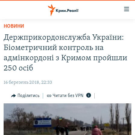
Доступність
посилання
Перейти
НОВИНИ
до
НОВИНИ
Держприкордонслужба України:
основного
ВОДА.КРИМ
матеріалу
Біометричний контроль на
ВІДЕО ТА ФОТО
Перейти
адмінкордоні з Кримом пройшли
до
ПОЛІТИКА
250 осіб
основної
БЛОГИ
навігації
16 березень 2018, 22:33
Перейти
ПОГЛЯД
до
Поділитись
Читати без VPN
ІНТЕРВ'Ю
пошуку
ВСЕ ЗА ДЕНЬ
СПЕЦПРОЕКТИ
ЯК ОБІЙТИ БЛОКУВАННЯ
ДЕПОРТАЦІЯ