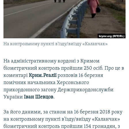
ВІДЕОУРОКИ «ELIFBE»
Русский
СВІДЧЕННЯ ОКУПАЦІЇ
Qırımtatar
УКРАЇНСЬКА ПРОБЛЕМА КРИМУ
ДОЛУЧАЙСЯ!
ІНФОГРАФІКА
На контрольному пункті в'їзду/виїзду «Каланчак»
На адміністративному кордоні з Кримом
Усі сайти RFE/RL
біометричний контроль пройшли 250 осіб. Про це в
коментарі
Крим.Реалії
розповів 16 березня
помічник начальника Херсонського
прикордонного загону Держприкордонслужби
України
Іван Шевцов
.
За його даними, за станом на 16 березня 2018 року
на контрольному пункті в'їзду/виїзду «Каланчак»
біометричний контроль пройшли 154 громадян, з