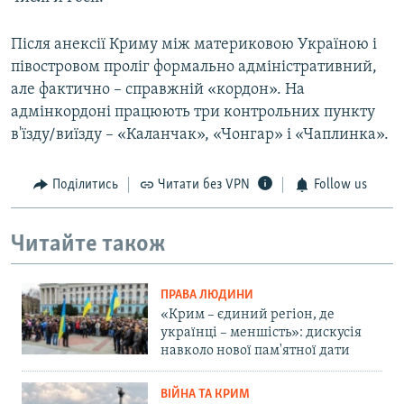
Після анексії Криму між материковою Україною і
півостровом проліг формально адміністративний,
але фактично – справжній «кордон». На
адмінкордоні працюють три контрольних пункту
в'їзду/виїзду – «Каланчак», «Чонгар» і «Чаплинка».
Поділитись
Читати без VPN
Follow us
Читайте також
ПРАВА ЛЮДИНИ
«Крим – єдиний регіон, де
українці – меншість»: дискусія
навколо нової пам'ятної дати
ВІЙНА ТА КРИМ