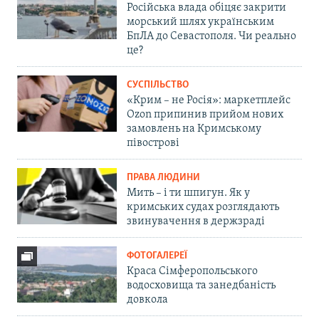
Російська влада обіцяє закрити
морський шлях українським
БпЛА до Севастополя. Чи реально
це?
СУСПІЛЬСТВО
«Крим – не Росія»: маркетплейс
Ozon припинив прийом нових
замовлень на Кримському
півострові
ПРАВА ЛЮДИНИ
Мить – і ти шпигун. Як у
кримських судах розглядають
звинувачення в держзраді
ФОТОГАЛЕРЕЇ
Краса Сімферопольського
водосховища та занедбаність
довкола