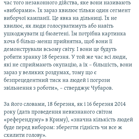
час того незаконного дійства, яке вони називають
«виборами». Їх зараз хвилює тільки один сегмент
виборчої кампанії. Це явка на дільниці. Їх не
хвилює, як люди голосуватимуть або навіть
ушкоджувати ці бюлетені. Їм потрібна картинка
хоча б більш-менш прийнятна, щоб вони її
демонстрували всьому світу. І вони це будуть
робити зранку 18 березня. У той же час всі люди,
які не сприймають окупацію, а їх – більшість, вони
зараз у великих роздумах, тому що є
безпрецедентний тиск на людей і погрози
звільнення з роботи», – стверджує Чубаров.
За його словами, 18 березня, як і 16 березня 2014
року (дата проведення невизнаного світом
«референдуму» в Криму), «значна кількість людей
буде перед вибором: зберегти гідність чи все ж
схилити голову».