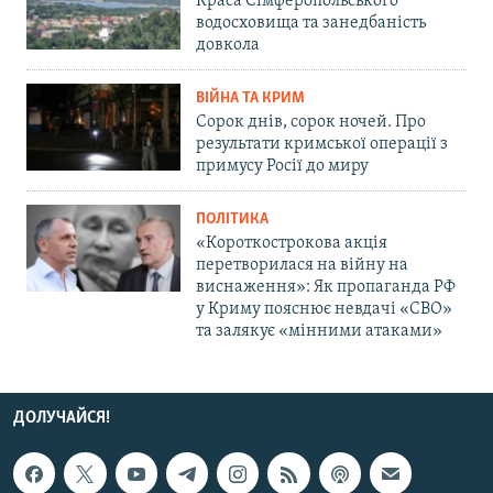
Краса Сімферопольського
водосховища та занедбаність
довкола
ВІЙНА ТА КРИМ
Сорок днів, сорок ночей. Про
результати кримської операції з
примусу Росії до миру
ПОЛІТИКА
«Короткострокова акція
перетворилася на війну на
виснаження»: Як пропаганда РФ
у Криму пояснює невдачі «СВО»
та залякує «мінними атаками»
ДОЛУЧАЙСЯ!