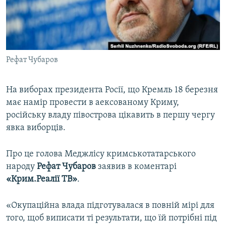
ВІДЕОУРОКИ «ELIFBE»
Русский
СВІДЧЕННЯ ОКУПАЦІЇ
Qırımtatar
УКРАЇНСЬКА ПРОБЛЕМА КРИМУ
Рефат Чубаров
ДОЛУЧАЙСЯ!
ІНФОГРАФІКА
На виборах президента Росії, що Кремль 18 березня
має намір провести в аексованому Криму,
Усі сайти RFE/RL
російську владу півострова цікавить в першу чергу
явка виборців.
Про це голова Меджлісу кримськотатарського
народу
Рефат Чубаров
заявив в коментарі
«Крим.Реалії ТВ»
.
«Окупаційна влада підготувалася в повній мірі для
того, щоб виписати ті результати, що їй потрібні під