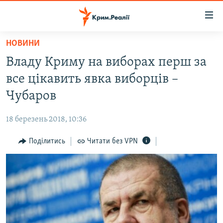
Доступність
посилання
Перейти
НОВИНИ
до
НОВИНИ
Владу Криму на виборах перш за
основного
ВОДА.КРИМ
матеріалу
все цікавить явка виборців –
ВІДЕО ТА ФОТО
Перейти
Чубаров
до
ПОЛІТИКА
основної
18 березень 2018, 10:36
БЛОГИ
навігації
Перейти
Поділитись
Читати без VPN
ПОГЛЯД
до
ІНТЕРВ'Ю
пошуку
ВСЕ ЗА ДЕНЬ
СПЕЦПРОЕКТИ
ЯК ОБІЙТИ БЛОКУВАННЯ
ДЕПОРТАЦІЯ