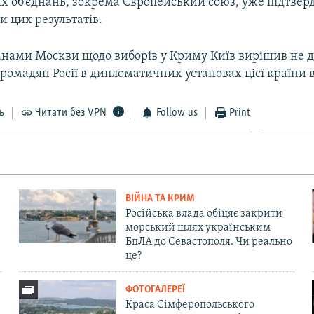
 об’єднань, зокрема Європейський союз, уже підтвер
и цих результатів.
ланами Москви щодо виборів у Криму Київ вирішив не 
ромадян Росії в дипломатичних установах цієї країни в
ь
Читати без VPN
Follow us
Print
ВІЙНА ТА КРИМ
Російська влада обіцяє закрити
морський шлях українським
БпЛА до Севастополя. Чи реально
це?
ФОТОГАЛЕРЕЇ
Краса Сімферопольського