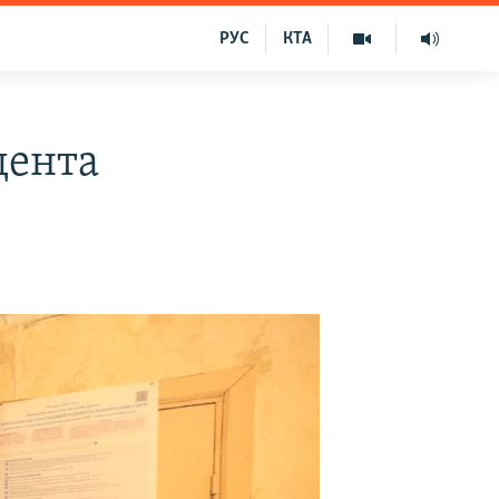
РУС
КТА
дента