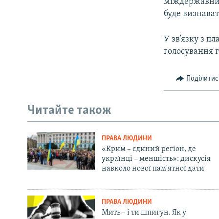
міждержавних
буде визнават
У зв’язку з п
голосування г
Поділитис
Читайте також
ПРАВА ЛЮДИНИ
«Крим – єдиний регіон, де
українці – меншість»: дискусія
навколо нової пам'ятної дати
ПРАВА ЛЮДИНИ
Мить – і ти шпигун. Як у