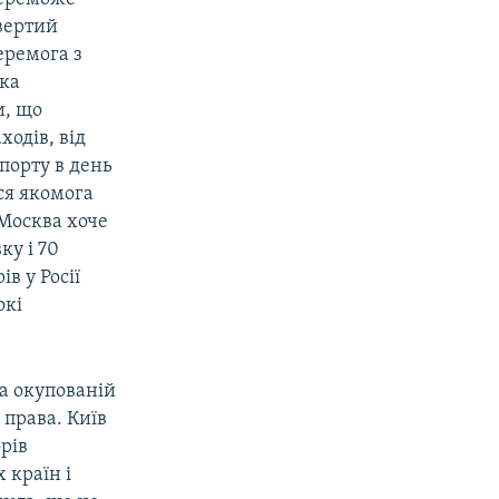
вертий
еремога з
ака
и, що
ходів, від
порту в день
ся якомога
 Москва хоче
ку і 70
в у Росії
окі
на окупованій
 права. Київ
рів
 країн і