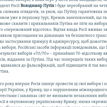
дент Росії
Володимир Путін
і буде переобраний на чет
за словами оглядачів, за умов, що Путіну гарантована п
ивом уже в першому турі, Кремль занепокоєний, що т
може схилити і прихильників Путіна не піти на вибор
 «переможний відсоток». Відтак влада Росії вживає за
ляхом пригощання на дільницях чи безплатного транс
 до застосування примусу й адмінресурсу, щоб домогти
 вибори. Російські засоби інформації повідомляли, що
езультат виборів «70/70» – принаймні 70-відсоткову яв
сів, відданих за Путіна. Під час попередніх таких виборі
вдавалися до фальсифікацій, щоб підвищити й так вис
тіна.
ого року вперше Росія планує провести ці свої вибори і 
орії України, у Криму, що є порушенням міжнародного
отестами і закликає світ не визнавати незаконних вибо
сії в окупованому українському Криму; низка окремих