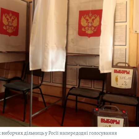
их виборчих дільниць у Росії напередодні голосування