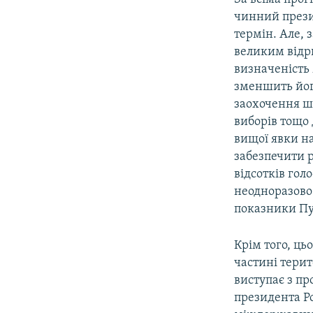
чинний прези
термін. Але, 
великим відр
визначеність 
зменшить його
заохочення ш
виборів тощо
вищої явки на
забезпечити р
відсотків голо
неодноразово 
показники Пу
Крім того, ць
частині терит
виступає з пр
президента Ро