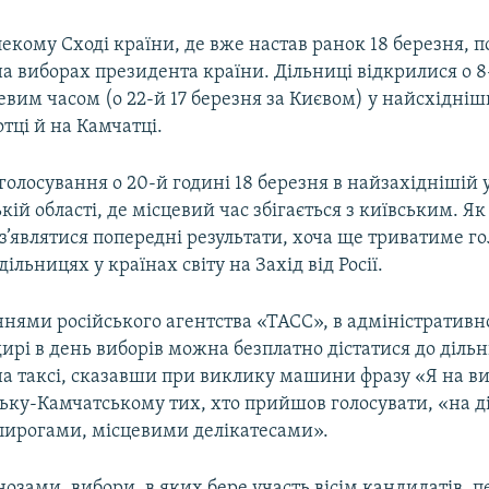
алекому Сході країни, де вже настав ранок 18 березня, 
а виборах президента країни. Дільниці відкрилися о 8
евим часом (о 22-й 17 березня за Києвом) у найсхідніш
отці й на Камчатці.
олосування о 20-й годині 18 березня в найзахіднішій у
кій області, де місцевий час збігається з київським. Як
з’являтися попередні результати, хоча ще триватиме г
ільницях у країнах світу на Захід від Росії.
ннями російського агентства «ТАСС», в адміністративн
рі в день виборів можна безплатно дістатися до дільн
а таксі, сказавши при виклику машини фразу «Я на ви
ьку-Камчатському тих, хто прийшов голосувати, «на д
ирогами, місцевими делікатесами».
нозами, вибори, в яких бере участь вісім кандидатів,