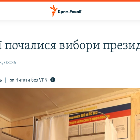
ії почалися вибори прези
8, 08:35
ь
Читати без VPN