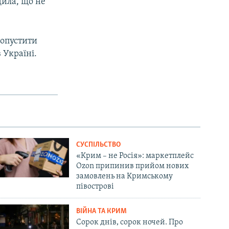
дила, що не
допустити
 Україні.
СУСПІЛЬСТВО
«Крим – не Росія»: маркетплейс
Ozon припинив прийом нових
замовлень на Кримському
півострові
ВІЙНА ТА КРИМ
Сорок днів, сорок ночей. Про