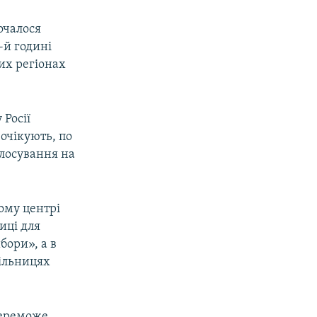
почалося
-й годині
их регіонах
 Росії
 очікують, по
олосування на
ому центрі
иці для
бори», а в
ільницях
 переможе