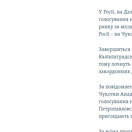
У Росії, на Д
голосування н
ранку за місц
Росії – на Чук
Завершиться г
Калінінградсь
тому почнуть 
закордонних д
За повідомле
Чукотки Анади
голосування н
Петропавловс
пригощають п
За всіма прог