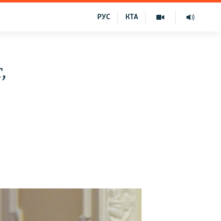
РУС
КТА
,