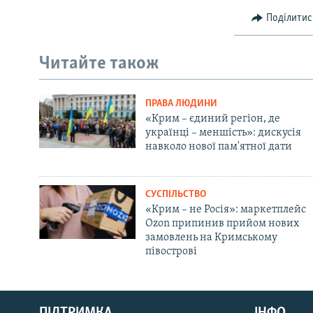
Поділитис
Читайте також
ПРАВА ЛЮДИНИ
«Крим – єдиний регіон, де
українці – меншість»: дискусія
навколо нової пам'ятної дати
СУСПІЛЬСТВО
«Крим – не Росія»: маркетплейс
Ozon припинив прийом нових
замовлень на Кримському
півострові
Русский
ПІДТРИМКА
ІНФО
Qırımtatar