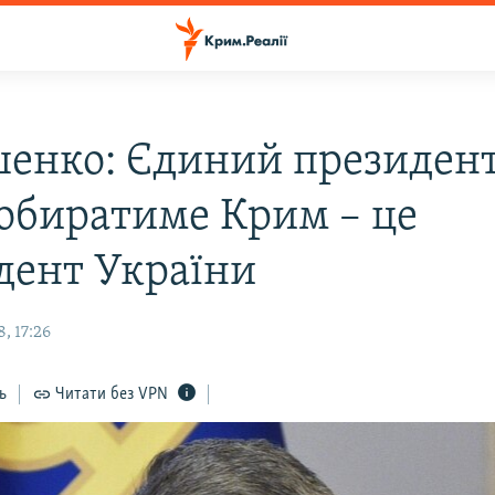
енко: Єдиний президент
 обиратиме Крим – це
дент України
, 17:26
ь
Читати без VPN