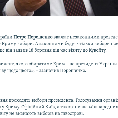
країни
Петро Порошенко
вважає незаконними проведен
 Криму вибори. А законними будуть тільки вибори пр
це він заявив 18 березня під час візиту до Кувейту.
идент, якого обиратиме Крим – це президент України
іву щодо цього», – зазначив Порошенко.
резня проходять вибори президента. Голосування орган
му Криму. Офіційний Київ, а також низка міжнародних 
світу не визнають виборів на півострові.