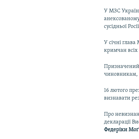
У МЗС Украї
анексованому 
сусідньої Росії
У січні глав
кримчан всіх 
Призначений 
чиновникам, я
16 лютого пр
визнавати рез
Про невизнан
декларації Ви
Федеріки Моґ