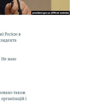
і Росією в
езидента
. Не маю
ізовано також
організацій і