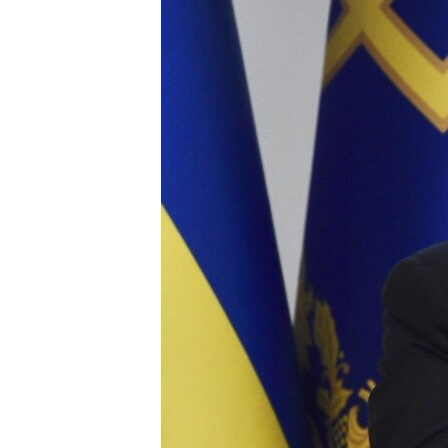
ВІДЕОУРОКИ «ELIFBE»
СВІДЧЕННЯ ОКУПАЦІЇ
УКРАЇНСЬКА ПРОБЛЕМА КРИМУ
ІНФОГРАФІКА