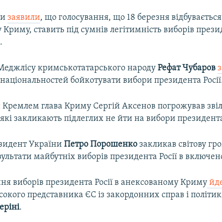
ни
заявили
, що голосування, що 18 березня відбувається
Криму, ставить під сумнів легітимність виборів прези
.
а Меджлісу кримськотатарського народу
Рефат Чубаров
національностей бойкотувати вибори президента Росії
Кремлем глава Криму Сергій Аксенов погрожував зв
кі закликають підлеглих не йти на вибори президента 
езидент України
Петро Порошенко
закликав світову гр
ультати майбутніх виборів президента Росії в включе
ня виборів президента Росії в анексованому Криму
йде
сокого представника ЄС із закордонних справ і політи
еріні
.