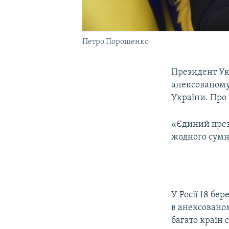
Петро Порошенко
Президент У
анексованому
України. Про 
«Єдиний през
жодного сумн
У Росії 18 бе
в анексовано
багато країн 