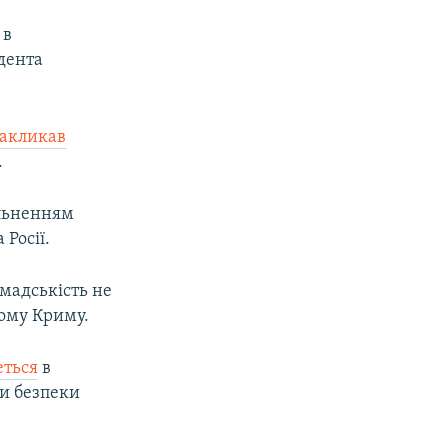
 в
дента
закликав
.
ільненням
Росії.
омадськість не
ному Криму.
ться
в
ки безпеки