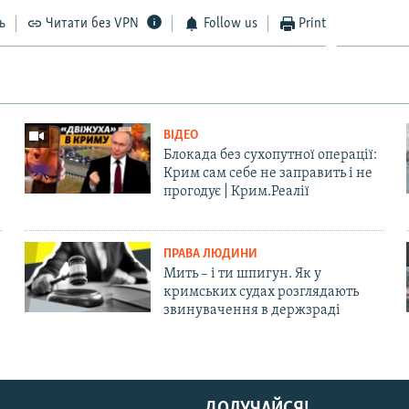
ь
Читати без VPN
Follow us
Print
ВІДЕО
Блокада без сухопутної операції:
Крим сам себе не заправить і не
прогодує | Крим.Реалії
ПРАВА ЛЮДИНИ
Мить – і ти шпигун. Як у
кримських судах розглядають
звинувачення в держзраді
ДОЛУЧАЙСЯ!