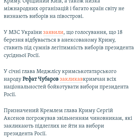
Криму. Офіційний Київ, а також низка
міжнародних організацій і багато країн світу не
визнають виборів на півострові.
У МЗС України
заявили
, що голосування, що 18
березня відбувається в анексованому Криму,
ставить під сумнів легітимність виборів президента
сусідньої Росії.
У січні глава Меджлісу кримськотатарського
народу
Рефат Чубаров
закликав
кримчан всіх
національностей бойкотувати вибори президента
Росії.
Призначений Кремлем глава Криму Сергій
Аксенов погрожував звільненням чиновникам, які
закликають підлеглих не йти на вибори
президента Росії.