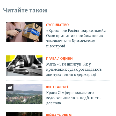
Читайте також
СУСПІЛЬСТВО
«Крим – не Росія»: маркетплейс
Ozon припинив прийом нових
замовлень на Кримському
півострові
ПРАВА ЛЮДИНИ
Мить – і ти шпигун. Як у
кримських судах розглядають
звинувачення в держзраді
ФОТОГАЛЕРЕЇ
Краса Сімферопольського
водосховища та занедбаність
довкола
ВІЙНА ТА КРИМ