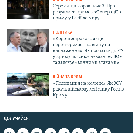
Сорок днів, сорок ночей. Про
результати кримської операції з
примусу Росії до миру
ПОЛІТИКА
«Короткострокова акція
перетворилася на війну на
виснаження»: Як пропаганда РФ
у Криму пояснює невдачі «СВО»
та залякує «мінними атаками»
ВІЙНА ТА КРИМ
«Полювання на колони». Як ЗСУ
ріжуть військову логістику Росії в
Криму
ДОЛУЧАЙСЯ!