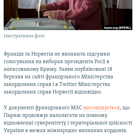
ВІДЕОУРОКИ «ELIFBE»
Русский
СВІДЧЕННЯ ОКУПАЦІЇ
Qırımtatar
УКРАЇНСЬКА ПРОБЛЕМА КРИМУ
Ілюстративне фото
ДОЛУЧАЙСЯ!
ІНФОГРАФІКА
Франція та Норвегія не визнають підсумки
голосування на виборах президента Росії в
Усі сайти RFE/RL
анексованому Криму. Заяви опубліковані 18
березня на сайті французького Міністерства
закордонних справ і в Twitter Міністерства
закордонних справ Норвегії відповідно.
У документі французького МЗС
наголошується
, що
Париж продовжує наполягати на повному
відновленні суверенітету і територіальної цілісності
України в межах міжнародно визнаних кордонів.