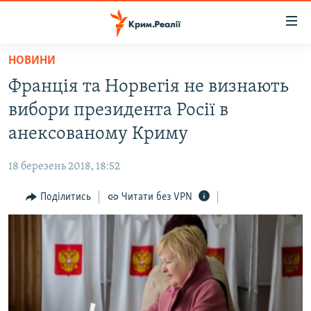
Доступність
посилання
Перейти
НОВИНИ
до
НОВИНИ
Франція та Норвегія не визнають
основного
ВОДА.КРИМ
матеріалу
вибори президента Росії в
ВІДЕО ТА ФОТО
Перейти
анексованому Криму
до
ПОЛІТИКА
основної
18 березень 2018, 18:52
БЛОГИ
навігації
Перейти
Поділитись
Читати без VPN
ПОГЛЯД
до
ІНТЕРВ'Ю
пошуку
ВСЕ ЗА ДЕНЬ
СПЕЦПРОЕКТИ
ЯК ОБІЙТИ БЛОКУВАННЯ
ДЕПОРТАЦІЯ