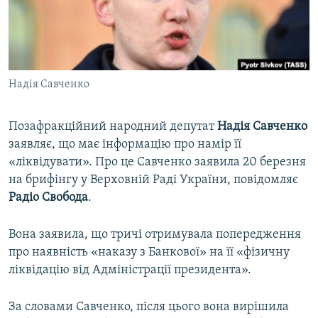
ВІДЕОУРОКИ «ELIFBE»
Русский
СВІДЧЕННЯ ОКУПАЦІЇ
Qırımtatar
УКРАЇНСЬКА ПРОБЛЕМА КРИМУ
Надія Савченко
ДОЛУЧАЙСЯ!
ІНФОГРАФІКА
Позафракційний народний депутат
Надія Савченко
заявляє, що має інформацію про намір її
Усі сайти RFE/RL
«ліквідувати». Про це Савченко заявила 20 березня
на брифінгу у Верховній Раді України, повідомляє
Радіо Свобода
.
Вона заявила, що тричі отримувала попередження
про наявність «наказу з Банкової» на її «фізичну
ліквідацію від Адміністрації президента».
За словами Савченко, після цього вона вирішила