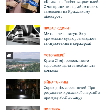
«Крим – не Росія»: маркетплейс
Ozon припинив прийом нових
замовлень на Кримському
півострові
ПРАВА ЛЮДИНИ
Мить – і ти шпигун. Як у
кримських судах розглядають
звинувачення в держзраді
ФОТОГАЛЕРЕЇ
Краса Сімферопольського
водосховища та занедбаність
довкола
ВІЙНА ТА КРИМ
Сорок днів, сорок ночей. Про
результати кримської операції з
примусу Росії до миру
ПОЛІТИКА