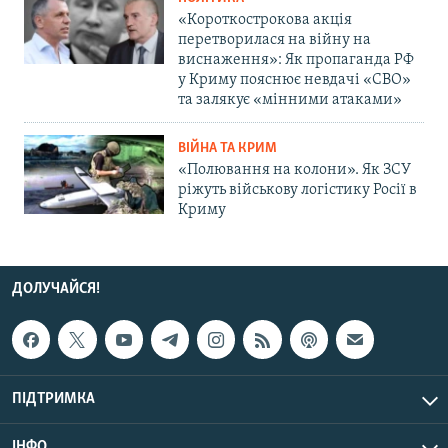
«Короткострокова акція
перетворилася на війну на
виснаження»: Як пропаганда РФ
у Криму пояснює невдачі «СВО»
та залякує «мінними атаками»
ВІЙНА ТА КРИМ
«Полювання на колони». Як ЗСУ
ріжуть військову логістику Росії в
Криму
ДОЛУЧАЙСЯ!
ПІДТРИМКА
ІНФО