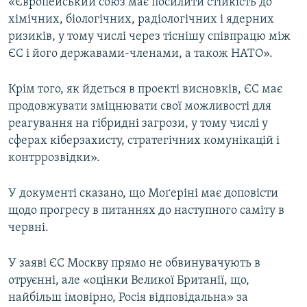
«Європейський союз має посилити стійкість до
хімічних, біологічних, радіологічних і ядерних
ризиків, у тому числі через тіснішу співпрацю між
ЄС і його державами-членами, а також НАТО».
Крім того, як йдеться в проекті висновків, ЄС має
продовжувати зміцнювати свої можливості для
реагування на гібридні загрози, у тому числі у
сферах кіберзахисту, стратегічних комунікацій і
контррозвідки».
У документі сказано, що Моґеріні має доповісти
щодо прогресу в питаннях до наступного саміту в
червні.
У заяві ЄС Москву прямо не обвинувачують в
отруєнні, але «оцінки Великої Британії, що,
найбільш імовірно, Росія відповідальна» за