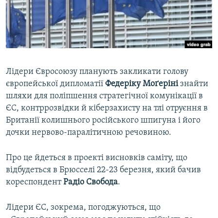
ВІДЕОУРОКИ «ELIFBE»
Русский
СВІДЧЕННЯ ОКУПАЦІЇ
Qırımtatar
УКРАЇНСЬКА ПРОБЛЕМА КРИМУ
ДОЛУЧАЙСЯ!
ІНФОГРАФІКА
Лідери Євросоюзу планують закликати голову
європейської дипломатії
Федеріку Моґеріні
знайти
шляхи для поліпшення стратегічної комунікації в
Усі сайти RFE/RL
ЄС, контррозвідки й кіберзахисту на тлі отруєння в
Британії колишнього російського шпигуна і його
дочки нервово-паралітичною речовиною.
Про це йдеться в проекті висновків саміту, що
відбудеться в Брюсселі 22-23 березня, який бачив
кореспондент
Радіо Свобода
.
Лідери ЄС, зокрема, погоджуються, що