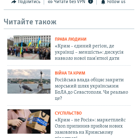
Поділитись
Читати без VPN
Follow us
Читайте також
ПРАВА ЛЮДИНИ
«Крим – єдиний регіон, де
українці – меншість»: дискусія
навколо нової пам'ятної дати
ВІЙНА ТА КРИМ
Російська влада обіцяє закрити
морський шлях українським
БпЛА до Севастополя. Чи реально
це?
СУСПІЛЬСТВО
«Крим – не Росія»: маркетплейс
Ozon припинив прийом нових
замовлень на Кримському