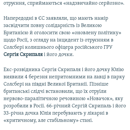
отруєння, сприймаються «надзвичайно серйозно».
Напередодні в ЄС заявляли, що мають намір
засвідчити повну солідарність із Великою
Британією й оголосити свою «оновлену політику»
щодо Росії, з огляду на інцидент із отруєнням в
Солсбері колишнього офіцера російського ГРУ
Сергія Скрипаля
і його дочки.
Екс-розвідника Сергія Скрипаля і його дочку Юлію
виявили 4 березня непритомними на лавці в парку
Солсбері на півдні Великої Британії. Пізніше
британські слідчі встановили, що їх отруїли
нервово-паралітичною речовиною «Новачок», яку
розробили в Росії. 66-річний Сергій Скрипаль і його
33-річна дочка Юлія перебувають у лікарні в
«критичному, але стабільному» стані.