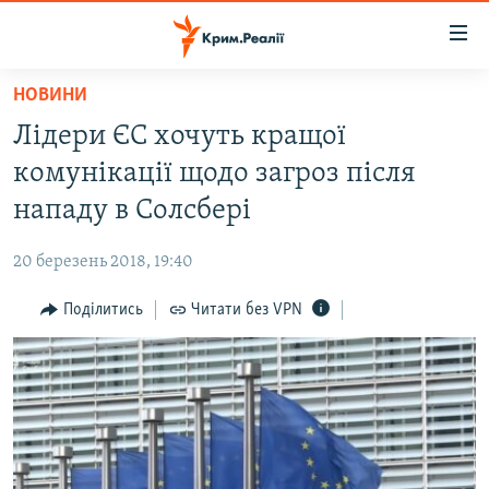
Доступність
посилання
Перейти
НОВИНИ
до
НОВИНИ
Лідери ЄС хочуть кращої
основного
ВОДА.КРИМ
матеріалу
комунікації щодо загроз після
ВІДЕО ТА ФОТО
Перейти
нападу в Солсбері
до
ПОЛІТИКА
основної
20 березень 2018, 19:40
БЛОГИ
навігації
Перейти
Поділитись
Читати без VPN
ПОГЛЯД
до
ІНТЕРВ'Ю
пошуку
ВСЕ ЗА ДЕНЬ
СПЕЦПРОЕКТИ
ЯК ОБІЙТИ БЛОКУВАННЯ
ДЕПОРТАЦІЯ