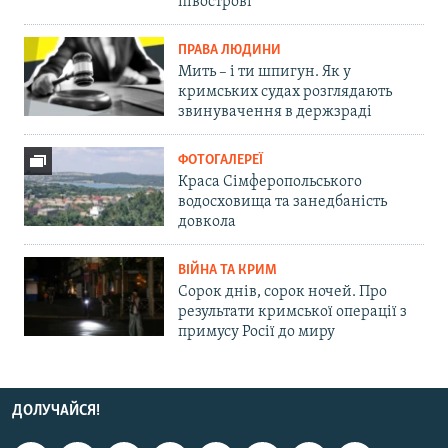
півострові
ПРАВА ЛЮДИНИ
Мить – і ти шпигун. Як у
кримських судах розглядають
звинувачення в держзраді
ФОТОГАЛЕРЕЇ
Краса Сімферопольського
водосховища та занедбаність
довкола
ВІЙНА ТА КРИМ
Сорок днів, сорок ночей. Про
результати кримської операції з
примусу Росії до миру
ДОЛУЧАЙСЯ!