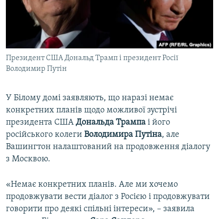
ВІДЕОУРОКИ «ELIFBE»
Русский
СВІДЧЕННЯ ОКУПАЦІЇ
Qırımtatar
УКРАЇНСЬКА ПРОБЛЕМА КРИМУ
Президент США Дональд Трамп і президент Росії
ДОЛУЧАЙСЯ!
ІНФОГРАФІКА
Володимир Путін
У Білому домі заявляють, що наразі немає
Усі сайти RFE/RL
конкретних планів щодо можливої зустрічі
президента США
Дональда Трампа
і його
російського колеги
Володимира Путіна
, але
Вашингтон налаштований на продовження діалогу
з Москвою.
«Немає конкретних планів. Але ми хочемо
продовжувати вести діалог з Росією і продовжувати
говорити про деякі спільні інтереси», – заявила