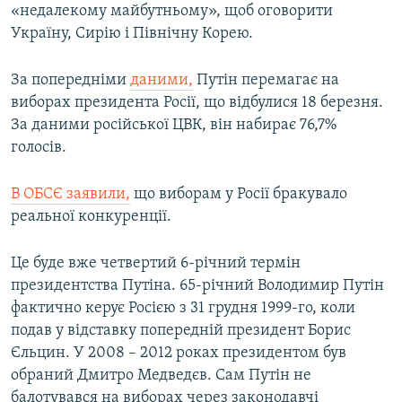
«недалекому майбутньому», щоб оговорити
Україну, Сирію і Північну Корею.
За попередніми
даними,
Путін перемагає на
виборах президента Росії, що відбулися 18 березня.
За даними російської ЦВК, він набирає 76,7%
голосів.
В ОБСЄ заявили,
що виборам у Росії бракувало
реальної конкуренції.
Це буде вже четвертий 6-річний термін
президентства Путіна. 65-річний Володимир Путін
фактично керує Росією з 31 грудня 1999-го, коли
подав у відставку попередній президент Борис
Єльцин. У 2008 – 2012 роках президентом був
обраний Дмитро Медведєв. Сам Путін не
балотувався на виборах через законодавчі