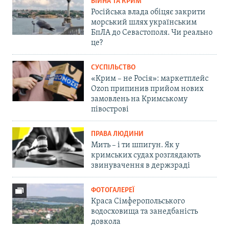
ВІЙНА ТА КРИМ
Російська влада обіцяє закрити
морський шлях українським
БпЛА до Севастополя. Чи реально
це?
СУСПІЛЬСТВО
«Крим – не Росія»: маркетплейс
Ozon припинив прийом нових
замовлень на Кримському
півострові
ПРАВА ЛЮДИНИ
Мить – і ти шпигун. Як у
кримських судах розглядають
звинувачення в держзраді
ФОТОГАЛЕРЕЇ
Краса Сімферопольського
водосховища та занедбаність
довкола