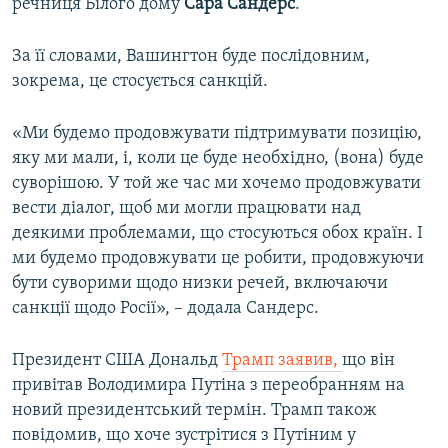
речниця Білого дому
Сара Сандерс
.
За її словами, Вашингтон буде послідовним,
зокрема, це стосується санкцій.
«Ми будемо продовжувати підтримувати позицію,
яку ми мали, і, коли це буде необхідно, (вона) буде
суворішою. У той же час ми хочемо продовжувати
вести діалог, щоб ми могли працювати над
деякими проблемами, що стосуються обох країн. І
ми будемо продовжувати це робити, продовжуючи
бути суворими щодо низки речей, включаючи
санкції щодо Росії», – додала Сандерс.
Президент США Дональд
Трамп заявив,
що він
привітав Володимира Путіна з переобранням на
новий президентський термін. Трамп також
повідомив, що хоче зустрітися з Путіним у