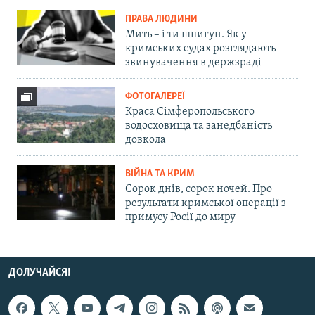
ПРАВА ЛЮДИНИ
Мить – і ти шпигун. Як у
кримських судах розглядають
звинувачення в держзраді
ФОТОГАЛЕРЕЇ
Краса Сімферопольського
водосховища та занедбаність
довкола
ВІЙНА ТА КРИМ
Сорок днів, сорок ночей. Про
результати кримської операції з
примусу Росії до миру
ДОЛУЧАЙСЯ!