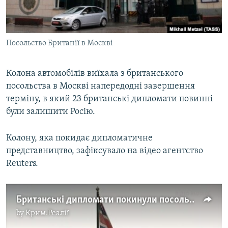
ВІДЕОУРОКИ «ELIFBE»
Русский
СВІДЧЕННЯ ОКУПАЦІЇ
Qırımtatar
Посольство Британії в Москві
УКРАЇНСЬКА ПРОБЛЕМА КРИМУ
ДОЛУЧАЙСЯ!
ІНФОГРАФІКА
Колона автомобілів виїхала з британського
посольства в Москві напередодні завершення
терміну, в який 23 британські дипломати повинні
Усі сайти RFE/RL
були залишити Росію.
Колону, яка покидає дипломатичне
представництво, зафіксувало на відео агентство
Reuters.
Британські дипломати покинули посольство в Москві (відео)
by
Крим.Реалії