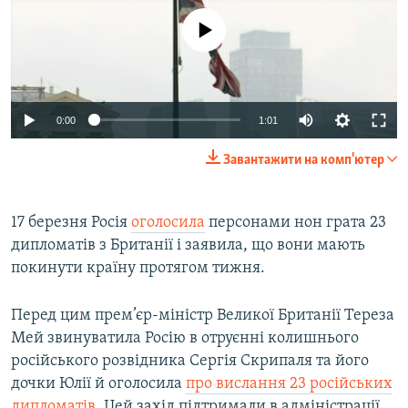
No media source currently available
0:00
1:01
Завантажити на комп'ютер
17 березня Росія
оголосила
персонами нон грата 23
дипломатів з Британії і заявила, що вони мають
покинути країну протягом тижня.
Перед цим прем’єр-міністр Великої Британії Тереза
Мей звинуватила Росію в отруєнні колишнього
російського розвідника Сергія Скрипаля та його
дочки Юлії й оголосила
про вислання 23 російських
дипломатів.
Цей захід підтримали в адміністрації