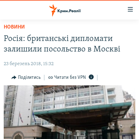
Доступність
посилання
Перейти
НОВИНИ
до
НОВИНИ
Росія: британські дипломати
основного
ВОДА.КРИМ
матеріалу
залишили посольство в Москві
ВІДЕО ТА ФОТО
Перейти
до
23 березень 2018, 15:32
ПОЛІТИКА
основної
БЛОГИ
Поділитись
Читати без VPN
навігації
Перейти
ПОГЛЯД
до
ІНТЕРВ'Ю
пошуку
ВСЕ ЗА ДЕНЬ
СПЕЦПРОЕКТИ
ЯК ОБІЙТИ БЛОКУВАННЯ
ДЕПОРТАЦІЯ