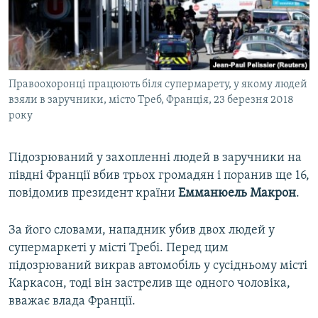
ВІДЕОУРОКИ «ELIFBE»
Русский
СВІДЧЕННЯ ОКУПАЦІЇ
Qırımtatar
УКРАЇНСЬКА ПРОБЛЕМА КРИМУ
Правоохоронці працюють біля супермарету, у якому людей
ДОЛУЧАЙСЯ!
ІНФОГРАФІКА
взяли в заручники, місто Треб, Франція, 23 березня 2018
року
Усі сайти RFE/RL
Підозрюваний у захопленні людей в заручники на
півдні Франції вбив трьох громадян і поранив ще 16,
повідомив президент країни
Емманюель Макрон
.
За його словами, нападник убив двох людей у
супермаркеті у місті Требі. Перед цим
підозрюваний викрав автомобіль у сусідньому місті
Каркасон, тоді він застрелив ще одного чоловіка,
вважає влада Франції.