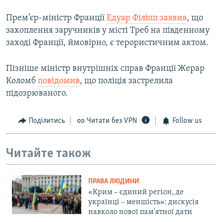
Прем’єр-міністр Франції
Едуар Філіпп заявив
, що
захоплення заручників у місті Треб на південному
заході Франції, ймовірно, є терористичним актом.
Пізніше міністр внутрішніх справ Франції Жерар
Коломб
повідомив
, що поліція застрелила
підозрюваного.
Поділитись
Читати без VPN
Follow us
Читайте також
ПРАВА ЛЮДИНИ
«Крим – єдиний регіон, де
українці – меншість»: дискусія
навколо нової пам'ятної дати