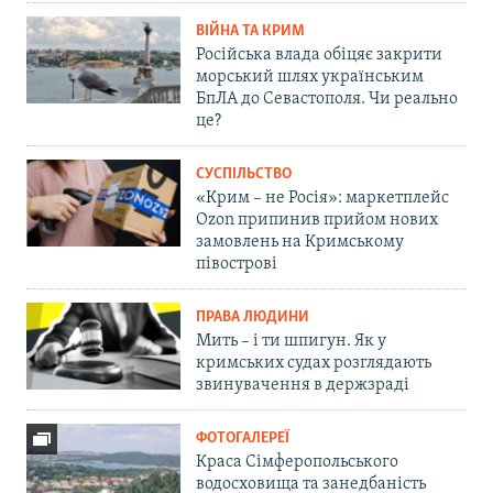
ВІЙНА ТА КРИМ
Російська влада обіцяє закрити
морський шлях українським
БпЛА до Севастополя. Чи реально
це?
СУСПІЛЬСТВО
«Крим – не Росія»: маркетплейс
Ozon припинив прийом нових
замовлень на Кримському
півострові
ПРАВА ЛЮДИНИ
Мить – і ти шпигун. Як у
кримських судах розглядають
звинувачення в держзраді
ФОТОГАЛЕРЕЇ
Краса Сімферопольського
водосховища та занедбаність