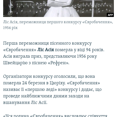
ВІДЕОУРОКИ «ELIFBE»
Русский
СВІДЧЕННЯ ОКУПАЦІЇ
Qırımtatar
Ліс Асія, переможниця першого конкурсу «Євробачення»,
УКРАЇНСЬКА ПРОБЛЕМА КРИМУ
1956 рік
ДОЛУЧАЙСЯ!
ІНФОГРАФІКА
Перша переможниця пісенного конкурсу
«Євробачення»
Ліс Асія
померла у віці 94 років.
Асія виграла приз, представляючи 1956 року
Усі сайти RFE/RL
Швейцарію з піснею «Рефрен».
Організатори конкурсу оголосили, що вона
померла 24 березня в Цюріху. «Євробачення»
називає її «першою леді» конкурсу і додає, що
проведе найближчими днями заходи на
вшанування Ліс Асії.
«Уся родина «Євробачення» висловлює співчуття