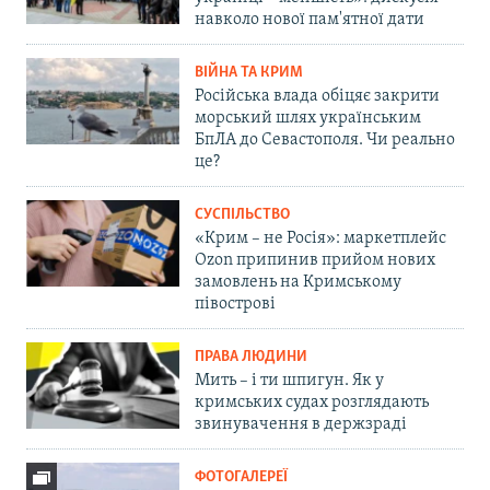
навколо нової пам'ятної дати
ВІЙНА ТА КРИМ
Російська влада обіцяє закрити
морський шлях українським
БпЛА до Севастополя. Чи реально
це?
СУСПІЛЬСТВО
«Крим – не Росія»: маркетплейс
Ozon припинив прийом нових
замовлень на Кримському
півострові
ПРАВА ЛЮДИНИ
Мить – і ти шпигун. Як у
кримських судах розглядають
звинувачення в держзраді
ФОТОГАЛЕРЕЇ