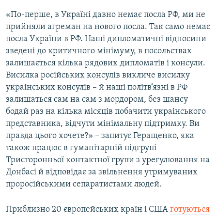
«По-перше, в Україні давно немає посла РФ, ми не
прийняли агреман на нового посла. Так само немає
посла України в РФ. Наші дипломатичні відносини
зведені до критичного мінімуму, в посольствах
залишається кілька рядових дипломатів і консули.
Висилка російських консулів викличе висилку
украінських консулів – й наші політв‘язні в РФ
залишаться сам на сам з мордором, без шансу
бодай раз на кілька місяців побачити украінського
представника, відчути мінімальну підтримку. Ви
правда цього хочете?» – запитує Геращенко, яка
також працює в гуманітарній підгрупі
Тристоронньої контактної групи з урегулювання на
Донбасі й відповідає за звільнення утримуваних
проросійськими сепаратистами людей.
Приблизно 20 європейських країн і США
готуються