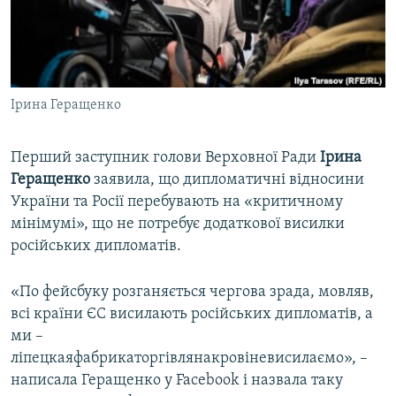
ВІДЕОУРОКИ «ELIFBE»
Русский
СВІДЧЕННЯ ОКУПАЦІЇ
Qırımtatar
УКРАЇНСЬКА ПРОБЛЕМА КРИМУ
Ірина Геращенко
ДОЛУЧАЙСЯ!
ІНФОГРАФІКА
Перший заступник голови Верховної Ради
Ірина
Геращенко
заявила, що дипломатичні відносини
Усі сайти RFE/RL
України та Росії перебувають на «критичному
мінімумі», що не потребує додаткової висилки
російських дипломатів.
«По фейсбуку розганяється чергова зрада, мовляв,
всі країни ЄС висилають російських дипломатів, а
ми –
ліпецкаяфабрикаторгівлянакровіневисилаємо», –
написала Геращенко у Facebook і назвала таку