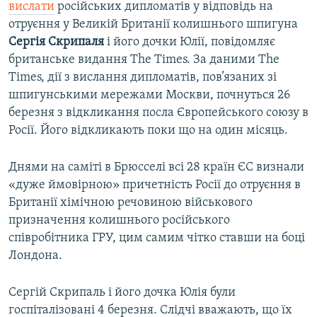
вислати
російських дипломатів у відповідь на
отруєння у Великій Британії колишнього шпигуна
Сергія Скрипаля
і його дочки Юлії, повідомляє
британське видання The Times. За даними The
Times, дії з вислання дипломатів, пов’язаних зі
шпигунськими мережами Москви, почнуться 26
березня з відкликання посла Європейського союзу в
Росії. Його відкликають поки що на один місяць.
Днями на саміті в Брюсселі всі 28 країн ЄС визнали
«дуже ймовірною» причетність Росії до отруєння в
Британії хімічною речовиною військового
призначення колишнього російського
співробітника ГРУ, цим самим чітко ставши на боці
Лондона.
Сергій Скрипаль і його дочка Юлія були
госпіталізовані 4 березня. Слідчі вважають, що їх