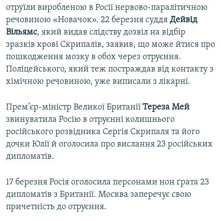
отруїли виробленою в Росії нервово-паралітичною
речовиною «Новачок». 22 березня суддя
Дейвід
Вільямс
, який видав слідству дозвіл на відбір
зразків крові Скрипалів, заявив, що може йтися про
пошкодження мозку в обох через отруєння.
Поліцейського, який теж постраждав від контакту з
хімічною речовиною, уже виписали з лікарні.
Прем’єр-міністр Великої Британії
Тереза Мей
звинуватила Росію в отруєнні колишнього
російського розвідника Сергія Скрипаля та його
дочки Юлії й оголосила про вислання 23 російських
дипломатів.
17 березня Росія оголосила персонами нон ґрата 23
дипломатів з Британії. Москва заперечує свою
причетність до отруєння.