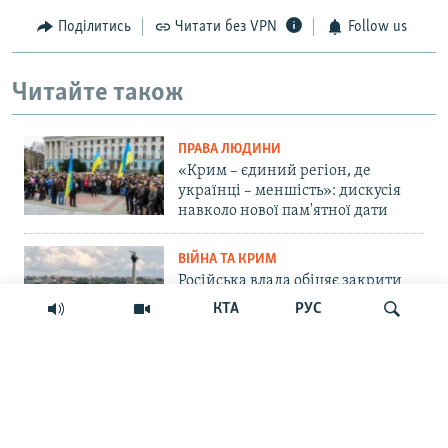
Поділитись
Читати без VPN
Follow us
Читайте також
ПРАВА ЛЮДИНИ
«Крим – єдиний регіон, де
українці – меншість»: дискусія
навколо нової пам'ятної дати
ВІЙНА ТА КРИМ
Російська влада обіцяє закрити
морський шлях українським
КТА
РУС
БпЛА до Севастополя. Чи реально
це?
СУСПІЛЬСТВО
Шукати
«Крим – не Росія»: маркетплейс
Ozon припинив прийом нових