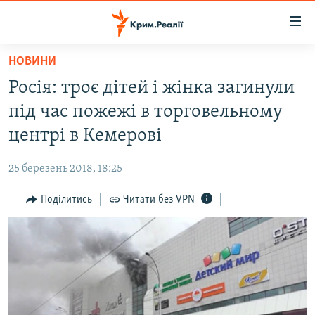
Доступність
посилання
Перейти
НОВИНИ
до
НОВИНИ
Росія: троє дітей і жінка загинули
основного
ВОДА.КРИМ
матеріалу
під час пожежі в торговельному
ВІДЕО ТА ФОТО
Перейти
центрі в Кемерові
до
ПОЛІТИКА
основної
25 березень 2018, 18:25
БЛОГИ
навігації
Перейти
Поділитись
Читати без VPN
ПОГЛЯД
до
ІНТЕРВ'Ю
пошуку
ВСЕ ЗА ДЕНЬ
СПЕЦПРОЕКТИ
ЯК ОБІЙТИ БЛОКУВАННЯ
ДЕПОРТАЦІЯ