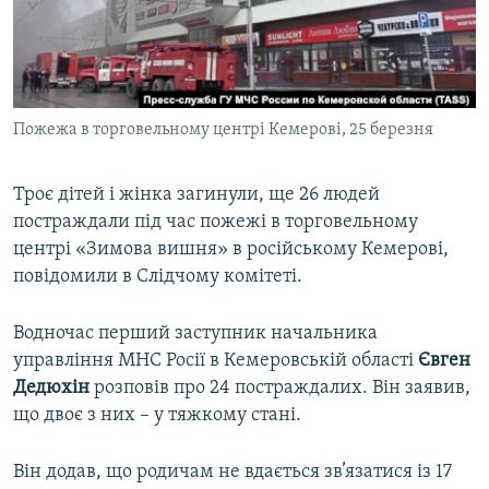
ВІДЕОУРОКИ «ELIFBE»
Русский
СВІДЧЕННЯ ОКУПАЦІЇ
Qırımtatar
УКРАЇНСЬКА ПРОБЛЕМА КРИМУ
Пожежа в торговельному центрі Кемерові, 25 березня
ДОЛУЧАЙСЯ!
ІНФОГРАФІКА
Троє дітей і жінка загинули, ще 26 людей
постраждали під час пожежі в торговельному
Усі сайти RFE/RL
центрі «Зимова вишня» в російському Кемерові,
повідомили в Слідчому комітеті.
Водночас перший заступник начальника
управління МНС Росії в Кемеровській області
Євген
Дедюхін
розповів про 24 постраждалих. Він заявив,
що двоє з них – у тяжкому стані.
Він додав, що родичам не вдається зв’язатися із 17