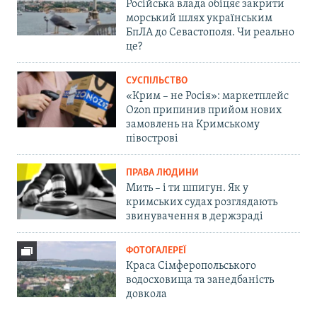
Російська влада обіцяє закрити
морський шлях українським
БпЛА до Севастополя. Чи реально
це?
СУСПІЛЬСТВО
«Крим – не Росія»: маркетплейс
Ozon припинив прийом нових
замовлень на Кримському
півострові
ПРАВА ЛЮДИНИ
Мить – і ти шпигун. Як у
кримських судах розглядають
звинувачення в держзраді
ФОТОГАЛЕРЕЇ
Краса Сімферопольського
водосховища та занедбаність
довкола