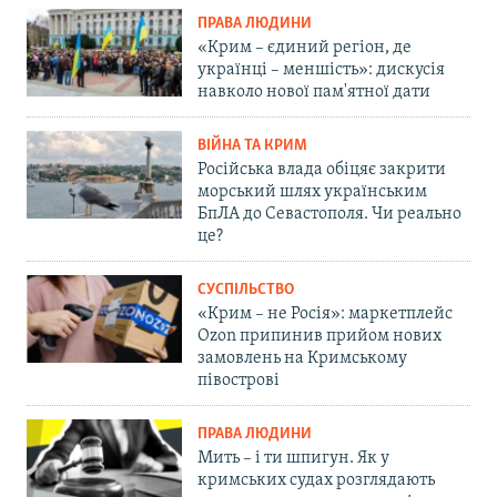
ПРАВА ЛЮДИНИ
«Крим – єдиний регіон, де
українці – меншість»: дискусія
навколо нової пам'ятної дати
ВІЙНА ТА КРИМ
Російська влада обіцяє закрити
морський шлях українським
БпЛА до Севастополя. Чи реально
це?
СУСПІЛЬСТВО
«Крим – не Росія»: маркетплейс
Ozon припинив прийом нових
замовлень на Кримському
півострові
ПРАВА ЛЮДИНИ
Мить – і ти шпигун. Як у
кримських судах розглядають